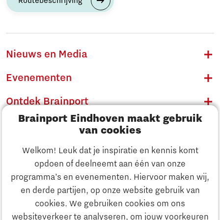
Routebeschrijving
Nieuws en Media
Evenementen
Ontdek Brainport
Brainport Eindhoven maakt gebruik
Innovatie
van cookies
Ondernemen
Welkom! Leuk dat je inspiratie en kennis komt
opdoen of deelneemt aan één van onze
Onderwijs
programma’s en evenementen. Hiervoor maken wij,
Ontdek Brainport
en derde partijen, op onze website gebruik van
Maatschappelijk
cookies. We gebruiken cookies om ons
Innovatie
websiteverkeer te analyseren, om jouw voorkeuren
Strategie & Organisatie