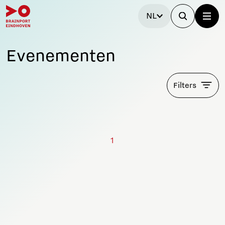
NL
Evenementen
Filters
1
Blijf op de hoogte!