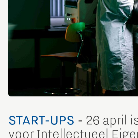
START-UPS
-
26 april 
voor Intellectueel Ei