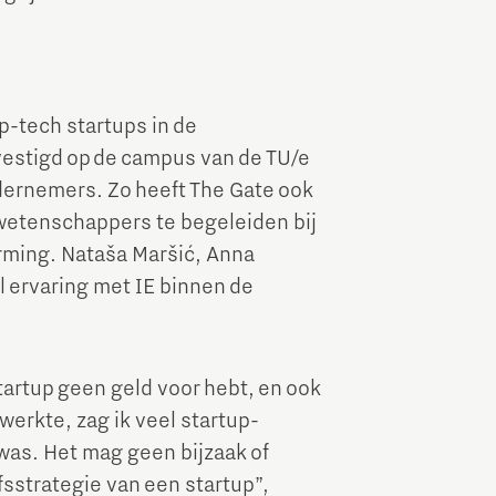
p-tech startups in de
gevestigd op de campus van de TU/e
dernemers. Zo heeft The Gate ook
etenschappers te begeleiden bij
rming. Nataša Maršić, Anna
l ervaring met IE binnen de
 startup geen geld voor hebt, en ook
werkte, zag ik veel startup-
was. Het mag geen bijzaak of
fsstrategie van een startup”,