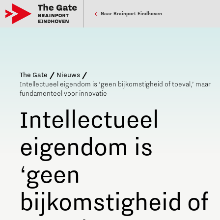
Naar Brainport Eindhoven
The Gate
Nieuws
Intellectueel eigendom is ‘geen bijkomstigheid of toeval,’ maar
fundamenteel voor innovatie
Intellectueel
eigendom is
‘geen
bijkomstigheid of