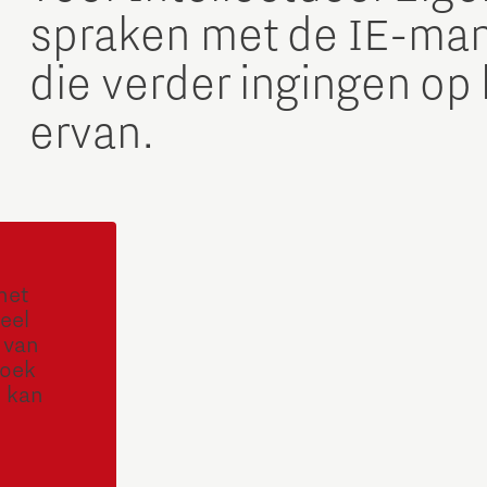
spraken met de IE-man
die verder ingingen op
ervan.
het
ueel
 van
zoek
j kan