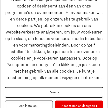
Heb je een vraag?
opdoen of deelneemt aan één van onze
programma’s en evenementen. Hiervoor maken wij,
E-mailadres:
info@thegate.tech
en derde partijen, op onze website gebruik van
Volg ons
cookies. We gebruiken cookies om ons
websiteverkeer te analyseren, om jouw voorkeuren
Bezoekadres walk-in hours &
op te slaan, om functies voor social media te bieden
The Gate Academy
en voor marketingdoeleinden. Door op ‘Zelf
instellen’ te klikken, kun je meer lezen over onze
Eindhoven University of Technology
cookies en je voorkeuren aanpassen. Door op
Alpha Hub, 2e verdieping
‘Accepteren en doorgaan’ te klikken, ga je akkoord
Het Eeuwsel 57, 5612 AS Eindhoven
met het gebruik van alle cookies. Je kunt je
toestemming op elk moment wijzigen of intrekken.
Routebeschrijving
Over
Zelf instellen
Accepteren en doorgaan