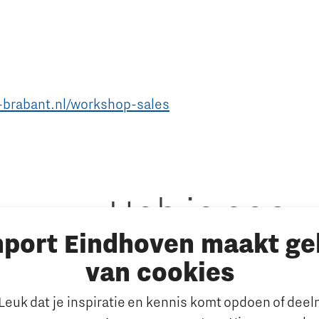
-brabant.nl/workshop-sales
Heb je een
nport Eindhoven maakt ge
vraag?
van cookies
E-mailadres:
info@thegate.tech
euk dat je inspiratie en kennis komt opdoen of dee
en