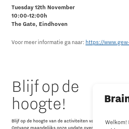
Tuesday 12th November
10:00-12:00h
The Gate, Eindhoven
Voor meer informatie ga naar:
https://www.gew
Blijf op de
Brai
hoogte!
Blijf op de hoogte van de activiteiten van The Gate.
Welkom! L
Ontvang maandelijks onze update over nieuws, events 