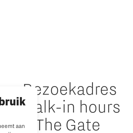
Bezoekadres
bruik
walk-in hours
& The Gate
lneemt aan