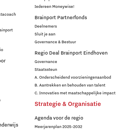
Iedereen Moneywise!
datacoach
Brainport Partnerfonds
Deelnemers
ainport
Sluit je aan
Governance & Bestuur
io
Regio Deal Brainport Eindhoven
oor
Governance
Staatssteun
A. Onderscheidend voorzieningenaanbod
B. Aantrekken en behouden van talent
C. Innovaties met maatschappelijke impact
s
Strategie & Organisatie
Agenda voor de regio
nderwijs
Meerjarenplan 2025-2032