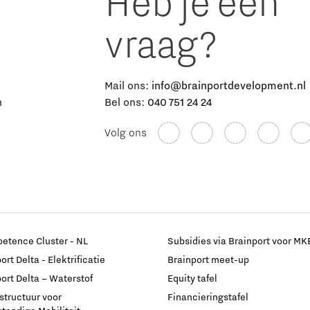
Heb je een
vraag?
e
Mail ons:
info@brainportdevelopment.nl
n
Bel ons:
040 751 24 24
Volg ons
etence Cluster - NL
Subsidies via Brainport voor MK
rt Delta - Elektrificatie
Brainport meet-up
ort Delta – Waterstof
Equity tafel
astructuur voor
Financieringstafel