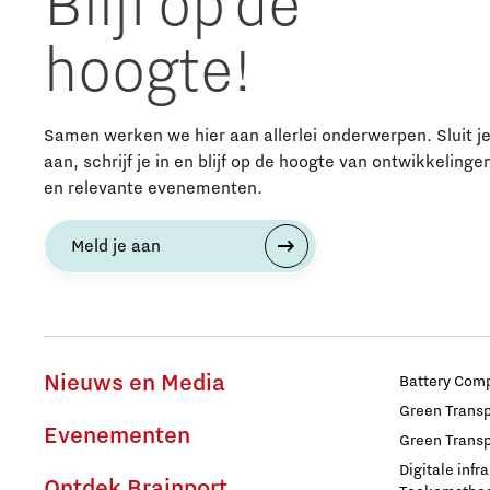
Blijf op de
Fotonica
hoogte!
Huisvesting
Samen werken we hier aan allerlei onderwerpen. Sluit j
Industrie
aan, schrijf je in en blijf op de hoogte van ontwikkelinge
en relevante evenementen.
Innovatie
Meld je aan
Internationaal talent
Internationalisering Onderwijs
Nieuws en Media
Battery Comp
Inwoners
Green Transpo
Evenementen
Green Transp
Leren
Digitale infr
Ontdek Brainport