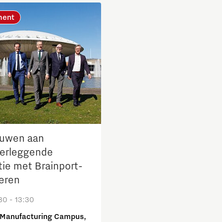
ment
Micro and nano electronics
uwen aan
erleggende
tie met Brainport-
eren
30 - 13:30
Manufacturing Campus,