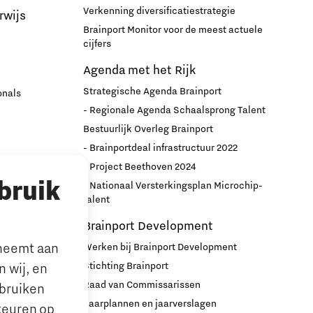
Verkenning diversificatiestrategie
rwijs
Brainport Monitor voor de meest actuele
cijfers
Agenda met het Rijk
Strategische Agenda Brainport
onals
- Regionale Agenda Schaalsprong Talent
Bestuurlijk Overleg Brainport
- Brainportdeal infrastructuur 2022
nport
- Project Beethoven 2024
bruik
- Nationaal Versterkingsplan Microchip-
r
talent
Brainport Development
lneemt aan
Werken bij Brainport Development
Stichting Brainport
 wij, en
Raad van Commissarissen
ebruiken
le’ ouders
Jaarplannen en jaarverslagen
keuren op