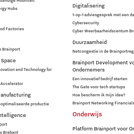
endige Mobiliteit
Digitalisering
ergy Hubs
1-op-1 adviesgesprek met een 
Cybersecurity
od Factories
Cyber Weerbaarheidscentum Br
Duurzaamheid
 Brainport
Netcongestie in de Brainportreg
 Space
Brainport Development v
Ondernemers
novation and Technology for
Een innovatief bedrijf starten
Accelerator
The Gate voor tech startups
Manufacturing
Hoe bescherm ik mijn idee?
Brainport Networking Financial
eoptimaliseerde productie
Onderwijs
Intelligence
port
Platform Brainport voor O
y Brabant