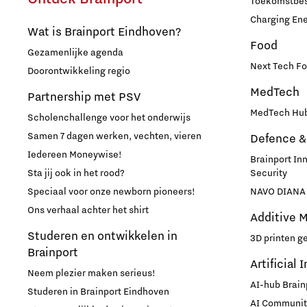
Toekomstbest
Maatschappelijk
Charging En
Wat is Brainport Eindhoven?
Food
Gezamenlijke agenda
Medische Technologie
Next Tech Fo
Doorontwikkeling regio
MedTech
Micro- en nano-elektronica
Partnership met PSV
MedTech Hub
Scholenchallenge voor het onderwijs
Mobiliteit
Samen 7 dagen werken, vechten, vieren
Defence &
Iedereen Moneywise!
Brainport In
Netcongestie
Sta jij ook in het rood?
Security
Speciaal voor onze newborn pioneers!
NAVO DIANA 
Ondernemen
Ons verhaal achter het shirt
Additive 
Studeren en ontwikkelen in
3D printen g
Onderwijs
Brainport
Artificial 
Neem plezier maken serieus!
AI-hub Brain
Ontdek Brainport
Studeren in Brainport Eindhoven
AI Communit