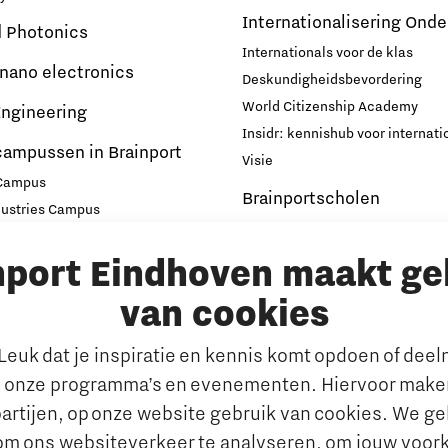
Internationalisering Onde
d Photonics
Internationals voor de klas
 nano electronics
Deskundigheidsbevordering
World Citizenship Academy
ngineering
Insidr: kennishub voor internati
campussen in Brainport
Visie
 Campus
Brainportscholen
dustries Campus
ampus Eindhoven
Hybride Docenten in Brai
nport Eindhoven maakt ge
t
Publicaties Brainport voo
s
Onderwijs
van cookies
emen
De Pionier
euk dat je inspiratie en kennis komt opdoen of dee
Whitepapers & Onderzoeken
rkt
 onze programma’s en evenementen. Hiervoor maken
Nieuwsbrief
n behouden van talent
artijen, op onze website gebruik van cookies. We g
Insidr wijst ‘internationa
al talent aantrekken en
om ons websiteverkeer te analyseren, om jouw voor