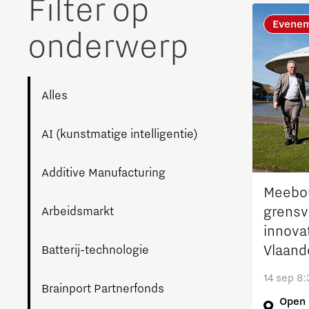
Filter op
The Gate voor tech startups
Evene
onderwerp
Hoe bescherm ik mijn idee?
Brainport Networking Financials
Alles
AI (kunstmatige intelligentie)
Integrated Photonics
Additive Manufacturing
Meebo
grensv
Arbeidsmarkt
innova
Vlaand
Batterij-technologie
14 sep 8:
Brainport Partnerfonds
Open 