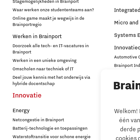
Stagemogelijkheden in Brainport
Opschaling energie-innovatie
Integrate
Waar werken onze studententeams aan?
en producten
Online game maakt je wegwijs in de
Micro and
Brainportregio
PSV partnership
Systems E
Werken in Brainport
Doorzoek alle tech- en IT-vacatures in
Innovatie
Quantum Computing
Brainport
Automotive
Werken in een unieke omgeving
Brainport In
Regio Deal Brainport Eindhoven
Omscholen naar techniek of IT
High Tech C
Deel jouw kennis met het onderwijs via
Brai
Strijp Distric
hybride docentschap
Samenwerken
TU/e Campu
Innovatie
Ondern
Semiconductor
Energy
Welkom! L
Arbeidsma
één van
Netcongestie in Brainport
Startups
Aantrekken e
Batterij-technologie en toepassingen
derde p
Internationa
Waterstoftransitie voor schone energie
cookies 
Strategie & Organisatie