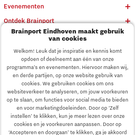
Evenementen
Ontdek Brainport
Brainport Eindhoven maakt gebruik
Innovatie
van cookies
Ondernemen
Welkom! Leuk dat je inspiratie en kennis komt
opdoen of deelneemt aan één van onze
Onderwijs
programma’s en evenementen. Hiervoor maken wij,
Ontdek Brainport
en derde partijen, op onze website gebruik van
Maatschappelijk
cookies. We gebruiken cookies om ons
Innovatie
websiteverkeer te analyseren, om jouw voorkeuren
Strategie & Organisatie
op te slaan, om functies voor social media te bieden
Zoeken
en voor marketingdoeleinden. Door op ‘Zelf
Ondernemen
instellen’ te klikken, kun je meer lezen over onze
Contact
cookies en je voorkeuren aanpassen. Door op
‘Accepteren en doorgaan’ te klikken, ga je akkoord