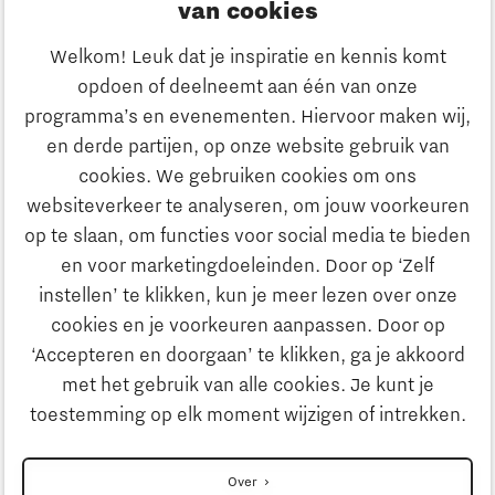
van cookies
Ondernemen
Welkom! Leuk dat je inspiratie en kennis komt
opdoen of deelneemt aan één van onze
Onderwijs
programma’s en evenementen. Hiervoor maken wij,
Ontdek Brainport
en derde partijen, op onze website gebruik van
Maatschappelijk
cookies. We gebruiken cookies om ons
Innovatie
websiteverkeer te analyseren, om jouw voorkeuren
Strategie & Organisatie
op te slaan, om functies voor social media te bieden
Zoeken
en voor marketingdoeleinden. Door op ‘Zelf
Ondernemen
instellen’ te klikken, kun je meer lezen over onze
Contact
cookies en je voorkeuren aanpassen. Door op
‘Accepteren en doorgaan’ te klikken, ga je akkoord
Onderwijs
Naar internationale website
met het gebruik van alle cookies. Je kunt je
toestemming op elk moment wijzigen of intrekken.
Maatschappelijk
Disclaimer
Over