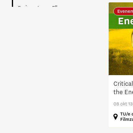
Brainport voor Elkaar
Evene
Charging Energy Hubs
Circulariteit
Defence & Space
Design
Critica
Duurzaamheid
the En
08 okt 13
Energie
TU/e 
Filmz
Food