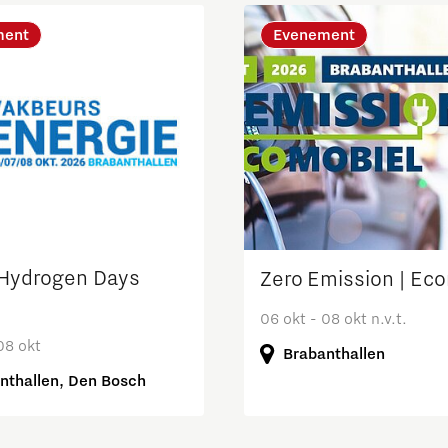
ment
Evenement
Micro and nano electronics
Hydrogen Days
Zero Emission | Ec
06 okt - 08 okt n.v.t.
08 okt
Brabanthallen
nthallen, Den Bosch