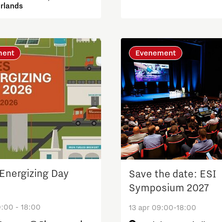
rlands
ment
Evenement
Energizing Day
Save the date: ESI
Symposium 2027
0:00 - 18:00
13 apr 09:00-18:00