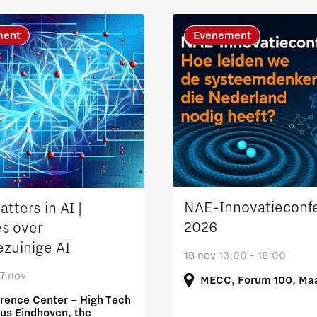
ment
Evenement
NAE-Innovatieconfe
tters in AI |
2026
s over
ezuinige AI
18 nov 13:00 - 18:00
17 nov
MECC, Forum 100, Maa
rence Center – High Tech
s Eindhoven, the