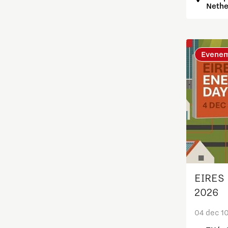
Nethe
Maatschappelijk
Medische Technologie
Evene
Micro- en nano-elektronica
Mobiliteit
Netcongestie
Ondernemen
EIRES 
Onderwijs
2026
Ontdek Brainport
04 dec 1