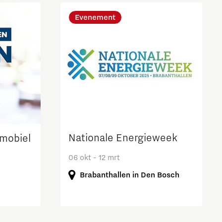
Brainport Industries Campus
Evenement
High Tech Campus Eindhoven
Strijp District
TU/e Campus
Food
Next Tech Food Factories
Nationale Energieweek
omobiel
06 okt - 12 mrt
Brabanthallen in Den Bosch