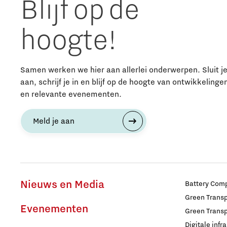
Blijf op de
Studenten
hoogte!
Studententeam
Samen werken we hier aan allerlei onderwerpen. Sluit j
Systems engineering
aan, schrijf je in en blijf op de hoogte van ontwikkelinge
en relevante evenementen.
Technologie
Meld je aan
Technologiepromotie
Waterstoftransitie
Nieuws en Media
Battery Comp
Werken
Green Transpo
Evenementen
Green Transp
Digitale infr