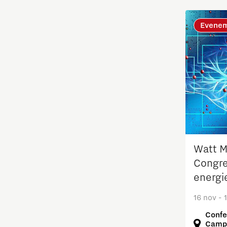
Fotonica
Evene
Huisvesting
Industrie
Innovatie
Internationaal talent
Watt Ma
Internationalisering Onderwijs
Congre
energi
Inwoners
16 nov - 
Leren
Confe
Campu