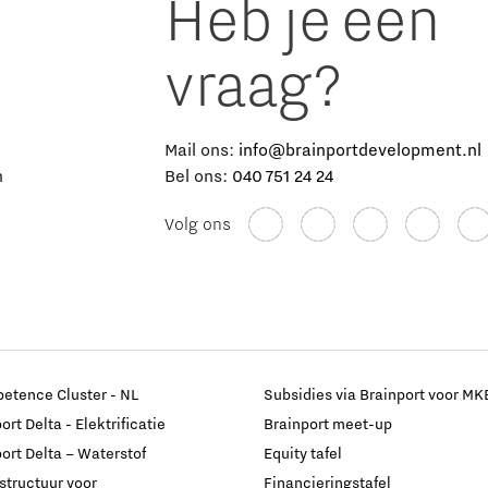
Heb je een
vraag?
e
Mail ons:
info@brainportdevelopment.nl
n
Bel ons:
040 751 24 24
Volg ons
etence Cluster - NL
Subsidies via Brainport voor MK
rt Delta - Elektrificatie
Brainport meet-up
ort Delta – Waterstof
Equity tafel
astructuur voor
Financieringstafel