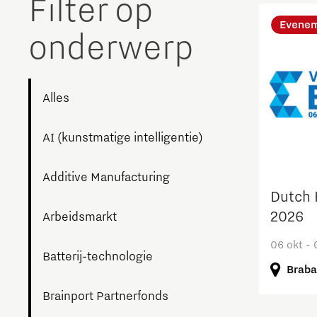
Filter op
The Gate voor tech startups
Evene
onderwerp
Hoe bescherm ik mijn idee?
Brainport Networking Financials
Alles
AI (kunstmatige intelligentie)
Integrated Photonics
Additive Manufacturing
Dutch 
2026
Arbeidsmarkt
06 okt - 
Batterij-technologie
Braba
Brainport Partnerfonds