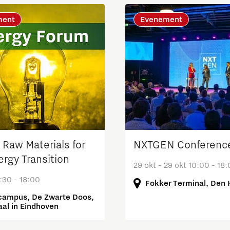
ment
Evenement
l Raw Materials for
NXTGEN Conferenc
ergy Transition
29 okt - 29 okt 10:00 - 18
:30 - 18:00
Fokker Terminal, Den
campus, De Zwarte Doos,
aal in Eindhoven