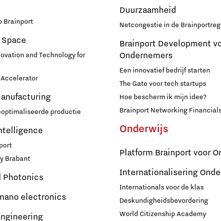
Duurzaamheid
 Brainport
Netcongestie in de Brainportreg
 Space
Brainport Development v
Ondernemers
novation and Technology for
Een innovatief bedrijf starten
Accelerator
The Gate voor tech startups
Manufacturing
Hoe bescherm ik mijn idee?
Brainport Networking Financial
eoptimaliseerde productie
Onderwijs
Intelligence
port
Platform Brainport voor O
y Brabant
Internationalisering Onde
d Photonics
Internationals voor de klas
 nano electronics
Deskundigheidsbevordering
World Citizenship Academy
ngineering