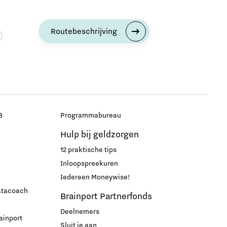
Routebeschrijving
B
Programmabureau
Hulp bij geldzorgen
12 praktische tips
Inloopspreekuren
Iedereen Moneywise!
datacoach
Brainport Partnerfonds
Deelnemers
ainport
Sluit je aan