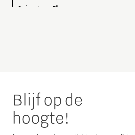
Brainport voor Elkaar
Charging Energy Hubs
Circulariteit
Defence & Space
Design
Duurzaamheid
Blijf op de
Energie
hoogte!
Food