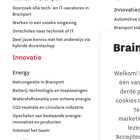
Opschaling energie-innovatie
Doorzoek alle tech- en IT-vacatures in
Innovatie
Brainport
en producten
Automotive
Werken in een unieke omgeving
Brainport In
Omscholen naar techniek of IT
PSV partnership
High Tech C
Deel jouw kennis met het onderwijs via
Brai
Strijp Distric
hybride docentschap
Quantum Computing
TU/e Campu
Innovatie
Ondern
Regio Deal Brainport Eindhoven
Energy
Welkom! L
Arbeidsma
één van
Netcongestie in Brainport
Samenwerken
Aantrekken e
Batterij-technologie en toepassingen
derde p
Internationa
Waterstoftransitie voor schone energie
cookies 
Semiconductor
behouden
CO2 neutrale en circulaire industrie
te
Hoe werken d
Opschalen van bestaande energie-
marketin
Startups
Reskilling in
innovaties en producten
leze
Ontmoet het team!
Bedrijfsad
‘Accepter
Strategie & Organisatie