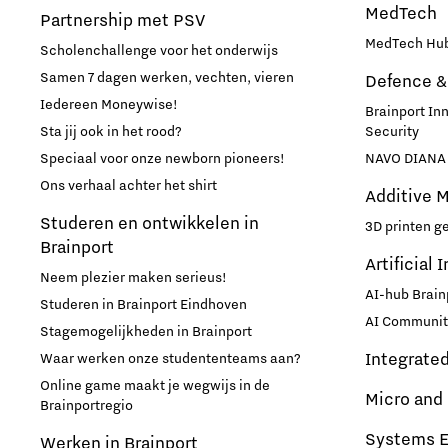
MedTech
Partnership met PSV
Maatschappelijk
MedTech Hub
Scholenchallenge voor het onderwijs
Samen 7 dagen werken, vechten, vieren
Defence &
Medische Technologie
Iedereen Moneywise!
Brainport In
Sta jij ook in het rood?
Security
Micro- en nano-elektronica
Speciaal voor onze newborn pioneers!
NAVO DIANA 
Ons verhaal achter het shirt
Mobiliteit
Additive 
Studeren en ontwikkelen in
3D printen g
Brainport
Netcongestie
Artificial 
Neem plezier maken serieus!
AI-hub Brain
Studeren in Brainport Eindhoven
Ondernemen
AI Communit
Stagemogelijkheden in Brainport
Integrate
Waar werken onze studententeams aan?
Onderwijs
Online game maakt je wegwijs in de
Micro and
Brainportregio
Ontdek Brainport
Systems E
Werken in Brainport