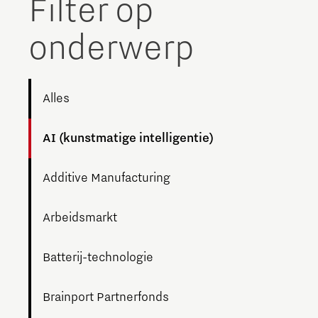
Filter op
The Gate voor tech startups
onderwerp
Hoe bescherm ik mijn idee?
Brainport Networking Financials
Alles
AI (kunstmatige intelligentie)
Integrated Photonics
Additive Manufacturing
Arbeidsmarkt
Batterij-technologie
Brainport Partnerfonds