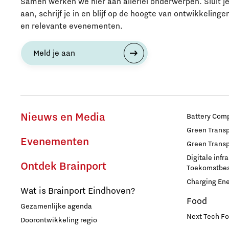
Samen werken we hier aan allerlei onderwerpen. Sluit j
Fotonica
aan, schrijf je in en blijf op de hoogte van ontwikkelinge
en relevante evenementen.
Huisvesting
Meld je aan
Industrie
Innovatie
Nieuws en Media
Battery Comp
Internationaal talent
Green Transpo
Evenementen
Green Transp
Internationalisering Onderwijs
Digitale infr
Ontdek Brainport
Toekomstbest
Charging En
Inwoners
Wat is Brainport Eindhoven?
Food
Gezamenlijke agenda
Leren
Next Tech Fo
Doorontwikkeling regio