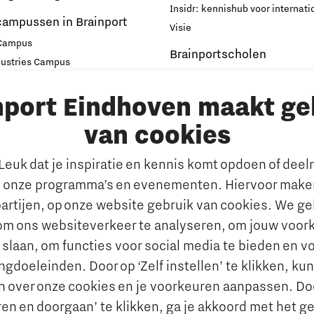
Insidr: kennishub voor internati
campussen in Brainport
Visie
 Campus
Brainportscholen
dustries Campus
ampus Eindhoven
Hybride Docenten in Brai
nport Eindhoven maakt ge
t
Publicaties Brainport voo
s
Onderwijs
van cookies
emen
De Pionier
euk dat je inspiratie en kennis komt opdoen of dee
Whitepapers & Onderzoeken
rkt
 onze programma’s en evenementen. Hiervoor maken
Nieuwsbrief
n behouden van talent
artijen, op onze website gebruik van cookies. We g
Insidr wijst ‘internationa
al talent aantrekken en
om ons websiteverkeer te analyseren, om jouw voor
de weg in onderwijsland
 slaan, om functies voor social media te bieden en v
e jobportals
Maatschappelijk
gdoeleinden. Door op ‘Zelf instellen’ te klikken, ku
 Brainport
n over onze cookies en je voorkeuren aanpassen. Do
Brainport voor Elkaar
vies
en en doorgaan’ te klikken, ga je akkoord met het g
Over Brainport voor Elkaar