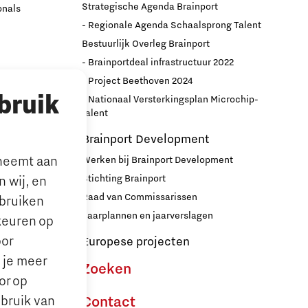
Strategische Agenda Brainport
onals
- Regionale Agenda Schaalsprong Talent
Bestuurlijk Overleg Brainport
- Brainportdeal infrastructuur 2022
nport
- Project Beethoven 2024
bruik
- Nationaal Versterkingsplan Microchip-
r
talent
Brainport Development
lneemt aan
Werken bij Brainport Development
Stichting Brainport
 wij, en
Raad van Commissarissen
ebruiken
le’ ouders
Jaarplannen en jaarverslagen
keuren op
oor
Europese projecten
n je meer
Zoeken
or op
ebruik van
Contact