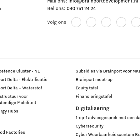
e
Mail ons:
info@brainportdevelopment.nl
n
Bel ons:
040 751 24 24
Volg ons
etence Cluster - NL
Subsidies via Brainport voor MK
rt Delta - Elektrificatie
Brainport meet-up
ort Delta – Waterstof
Equity tafel
astructuur voor
Financieringstafel
endige Mobiliteit
Digitalisering
ergy Hubs
1-op-1 adviesgesprek met een 
Cybersecurity
od Factories
Cyber Weerbaarheidscentum Br