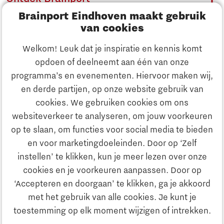
Brainport Eindhoven maakt gebruik
Innovatie
van cookies
Ondernemen
Welkom! Leuk dat je inspiratie en kennis komt
opdoen of deelneemt aan één van onze
Onderwijs
programma’s en evenementen. Hiervoor maken wij,
Ontdek Brainport
en derde partijen, op onze website gebruik van
Maatschappelijk
cookies. We gebruiken cookies om ons
Innovatie
websiteverkeer te analyseren, om jouw voorkeuren
Strategie & Organisatie
op te slaan, om functies voor social media te bieden
Zoeken
en voor marketingdoeleinden. Door op ‘Zelf
Ondernemen
instellen’ te klikken, kun je meer lezen over onze
Contact
cookies en je voorkeuren aanpassen. Door op
‘Accepteren en doorgaan’ te klikken, ga je akkoord
Onderwijs
Naar internationale website
met het gebruik van alle cookies. Je kunt je
toestemming op elk moment wijzigen of intrekken.