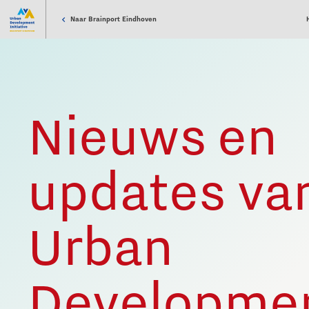
Naar Brainport Eindhoven
Nieuws en
updates va
Urban
Developme