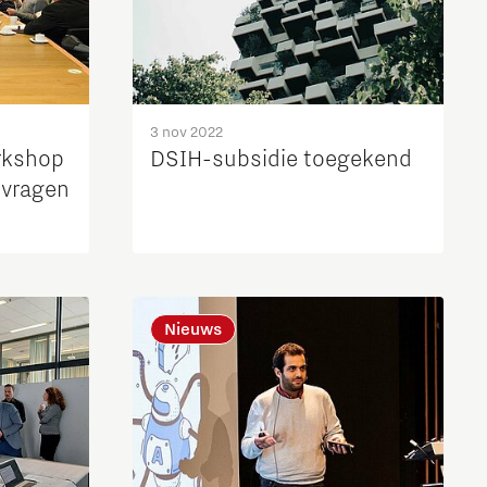
3 nov 2022
rkshop
DSIH-subsidie toegekend
 vragen
Nieuws