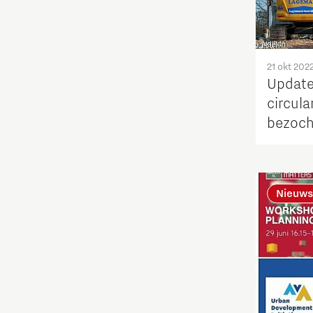
21 okt 202
Update
circula
bezoch
sloopb
Nieuws