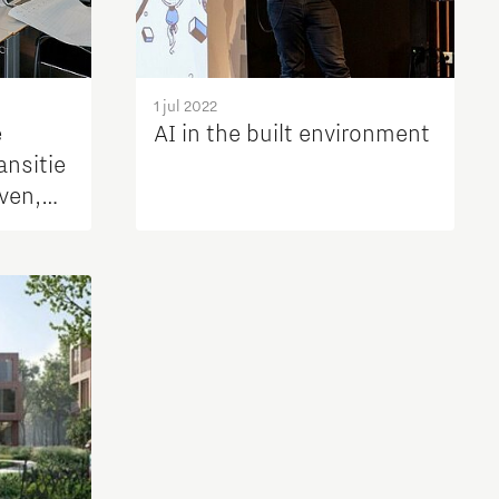
1 jul 2022
e
AI in the built environment
nsitie
ven,