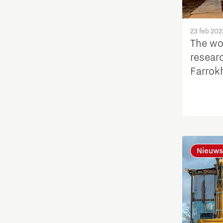
23 feb 202
The wo
resear
Farrokh
contrib
Smart D
ambiti
Nieuws