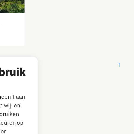
T
1
bruik
lneemt aan
 wij, en
ebruiken
keuren op
oor