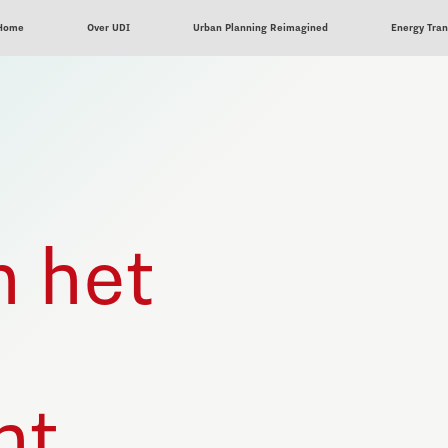
Home
Over UDI
Urban Planning Reimagined
Energy Tran
n het
nt