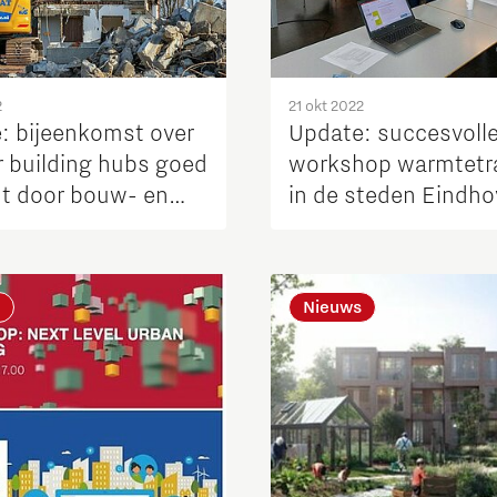
2
21 okt 2022
: bijeenkomst over
Update: succesvoll
r building hubs goed
workshop warmtetra
t door bouw- en
in de steden Eindho
edrijven
Helmond en Tilburg
Nieuws