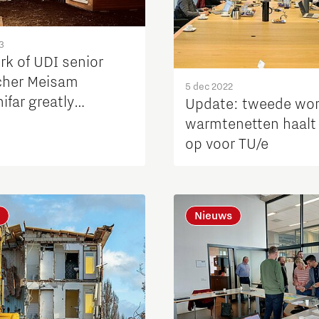
3
rk of UDI senior
cher Meisam
5 dec 2022
ifar greatly
Update: tweede wo
utes to Brainport
warmtenetten haalt
istrict’s energy
op voor TU/e
ons.
Nieuws