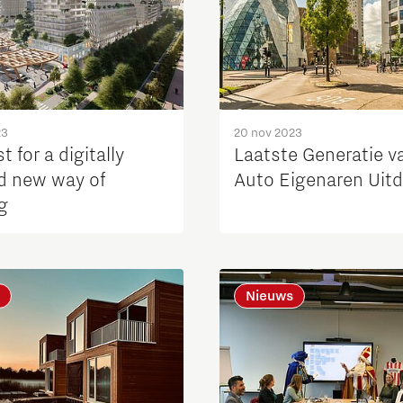
23
20 nov 2023
t for a digitally
Laatste Generatie v
d new way of
Auto Eigenaren Uit
g
Nieuws