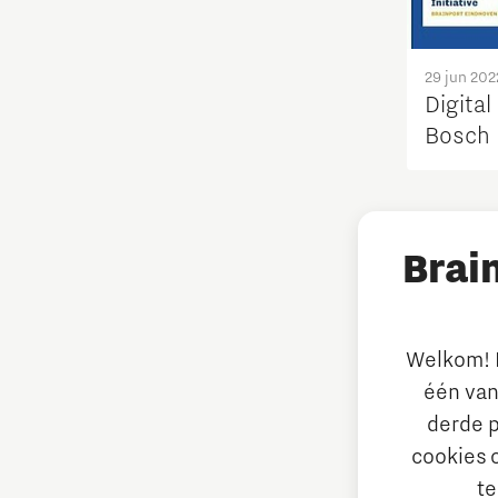
29 jun 202
Digital
Bosch 
Brai
Welkom! L
één van
derde p
cookies 
te