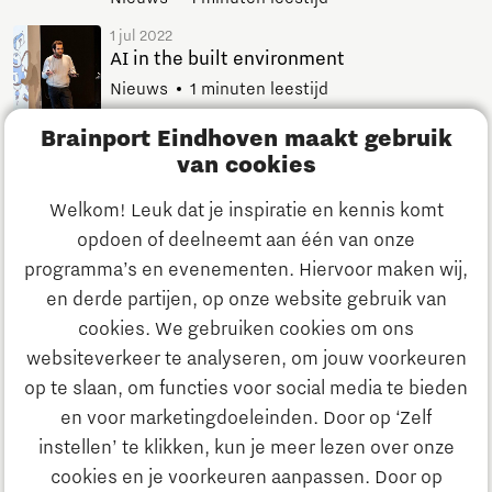
1 jul 2022
AI in the built environment
Nieuws
1 minuten leestijd
Brainport Eindhoven maakt gebruik
29 jun 2022
van cookies
Digital City Program at Den Bosch Data
Week
Welkom! Leuk dat je inspiratie en kennis komt
Nieuws
1 minuten leestijd
opdoen of deelneemt aan één van onze
22 mei 2022
programma’s en evenementen. Hiervoor maken wij,
Kick-off JPI CoNECT project: May 2022
en derde partijen, op onze website gebruik van
Nieuws
2 minuten leestijd
cookies. We gebruiken cookies om ons
websiteverkeer te analyseren, om jouw voorkeuren
op te slaan, om functies voor social media te bieden
1
en voor marketingdoeleinden. Door op ‘Zelf
instellen’ te klikken, kun je meer lezen over onze
cookies en je voorkeuren aanpassen. Door op