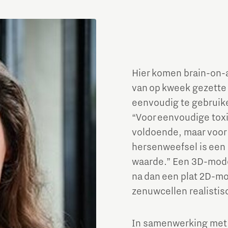
Hier komen brain-on-a
van op kweek gezette 
eenvoudig te gebruiken
“Voor eenvoudige toxi
voldoende, maar voor
hersenweefsel is een 
waarde.” Een 3D-mode
na dan een plat 2D-mo
zenuwcellen realisti
In samenwerking met T