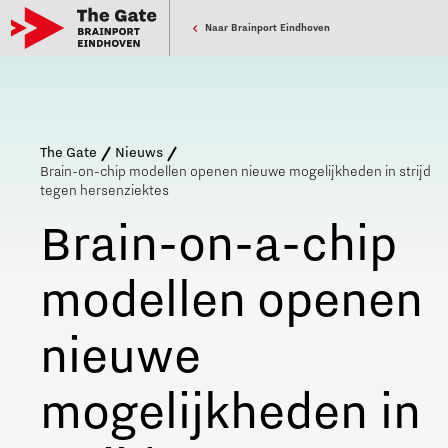
Naar Brainport Eindhoven
The Gate
Nieuws
Brain-on-chip modellen openen nieuwe mogelijkheden in strijd
tegen hersenziektes
Brain-on-a-chip
modellen openen
nieuwe
mogelijkheden in