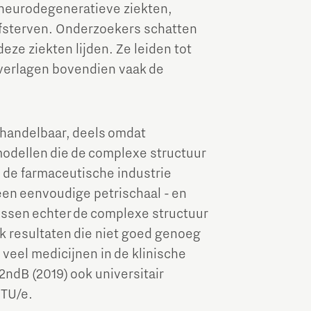
 neurodegeneratieve ziekten,
 afsterven. Onderzoekers schatten
ze ziekten lijden. Ze leiden tot
n verlagen bovendien vaak de
ehandelbaar, deels omdat
odellen die de complexe structuur
: de farmaceutische industrie
 een eenvoudige petrischaal - en
issen echter de complexe structuur
k resultaten die niet goed genoeg
 veel medicijnen in de klinische
 2ndB (2019) ook universitair
 TU/e.