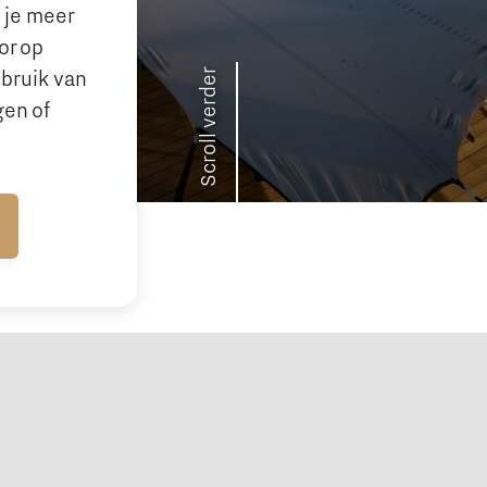
n je meer
or op
Scroll verder
ebruik van
gen of
Cookieinstellingen