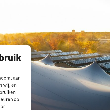
bruik
lneemt aan
 wij, en
ebruiken
keuren op
oor