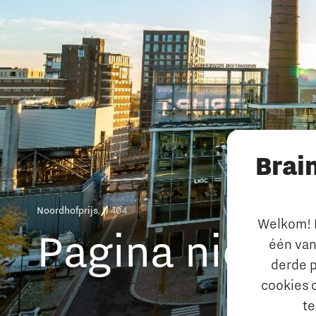
Brai
Noordhofprijs
404
Welkom! L
Pagina
niet
g
één van
derde p
cookies 
te