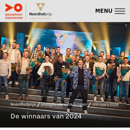
MENU
Noordhofprijs
Voorgaande uitreikingen
Winnaars 2024
De
winnaars
van
2024