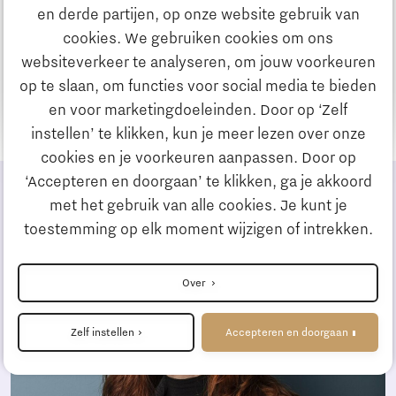
en derde partijen, op onze website gebruik van
cookies. We gebruiken cookies om ons
Johan Tholen
websiteverkeer te analyseren, om jouw voorkeuren
op te slaan, om functies voor social media te bieden
Leerling monteur bij Croon, Wolter en Dros
en voor marketingdoeleinden. Door op ‘Zelf
instellen’ te klikken, kun je meer lezen over onze
cookies en je voorkeuren aanpassen. Door op
‘Accepteren en doorgaan’ te klikken, ga je akkoord
met het gebruik van alle cookies. Je kunt je
toestemming op elk moment wijzigen of intrekken.
Over
Terug naar de homepage
Zelf instellen
Accepteren en doorgaan