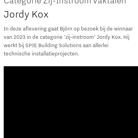
Categorie Zij-Instroom Vaktalen
Jordy Kox
In deze aflevering gaat Björn op bezoek bij de winnaar
van 2023 in de categorie 'zij-instroom’ Jordy Kox. Hij
werkt bij SPIE Building Solutions aan allerlei
technische installatieprojecten.