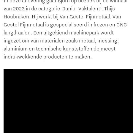
In deze aflevering gaat Björn op bezoek bij de winnaar
van 2023 in de categorie ‘Junior Vaktalent’: Thijs
Houbraken. Hij werkt bij Van Gestel Fijnmetaal. Van
Gestel Fijnmetaal is gespecialiseerd in frezen en CNC
langdraaien. Een uitgekiend machinepark wordt
ingezet om van materialen zoals metaal, messing,
aluminium en technische kunststoffen de meest
indrukwekkende producten te maken.