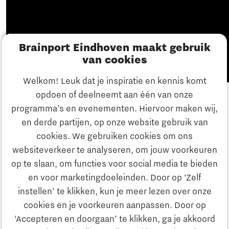
Brainport Eindhoven maakt gebruik
van cookies
Welkom! Leuk dat je inspiratie en kennis komt
opdoen of deelneemt aan één van onze
Categorie Junior Vaktalent
programma’s en evenementen. Hiervoor maken wij,
en derde partijen, op onze website gebruik van
Joey van den Heuvel
cookies. We gebruiken cookies om ons
websiteverkeer te analyseren, om jouw voorkeuren
In deze aflevering gaat Björn op bezoek bij de winnaar
op te slaan, om functies voor social media te bieden
van 2022 in de categorie 'Junior Vaktalent': Joey van
en voor marketingdoeleinden. Door op ‘Zelf
den Heuvel. Hij werkt als 1e Monteur Service en
instellen’ te klikken, kun je meer lezen over onze
Onderhoud bij Croonwolter&dros.
cookies en je voorkeuren aanpassen. Door op
‘Accepteren en doorgaan’ te klikken, ga je akkoord