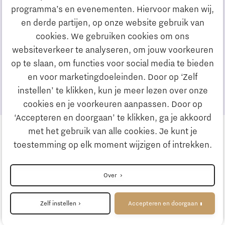
Contactpersoon voor de Noordhofprijs is
programma’s en evenementen. Hiervoor maken wij,
Monique Otten van het Summa College.
en derde partijen, op onze website gebruik van
cookies. We gebruiken cookies om ons
Bel ons:
websiteverkeer te analyseren, om jouw voorkeuren
+31 (0)6 34274117
op te slaan, om functies voor social media te bieden
Mail ons:
en voor marketingdoeleinden. Door op ‘Zelf
bevorderingvakmanschap@summacollege.nl
instellen’ te klikken, kun je meer lezen over onze
cookies en je voorkeuren aanpassen. Door op
‘Accepteren en doorgaan’ te klikken, ga je akkoord
met het gebruik van alle cookies. Je kunt je
toestemming op elk moment wijzigen of intrekken.
Volg ons
Over
Terug naar de homepage
Zelf instellen
Accepteren en doorgaan
Cookieinstellingen