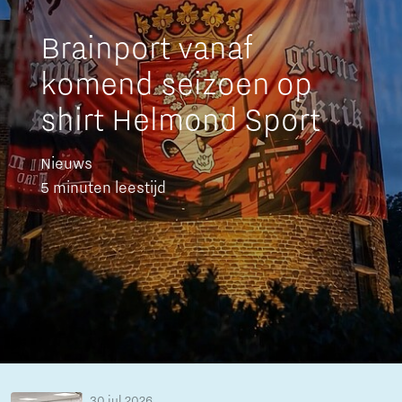
Brainport vanaf
komend seizoen op
shirt Helmond Sport
Nieuws
5 minuten leestijd
30 jul 2026