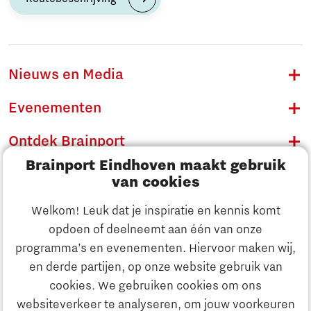
Nieuws en Media
Evenementen
Ontdek Brainport
Brainport Eindhoven maakt gebruik
Innovatie
van cookies
Ondernemen
Welkom! Leuk dat je inspiratie en kennis komt
opdoen of deelneemt aan één van onze
Onderwijs
programma’s en evenementen. Hiervoor maken wij,
Ontdek Brainport
en derde partijen, op onze website gebruik van
Maatschappelijk
cookies. We gebruiken cookies om ons
Innovatie
websiteverkeer te analyseren, om jouw voorkeuren
Strategie & Organisatie