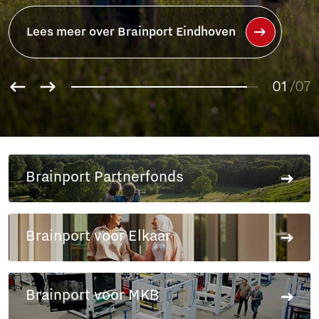
01
02
/07
03
04
05
06
Brainport Partnerfonds
07
Brainport voor Elkaar
Brainport voor MKB