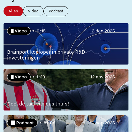
Alles
Video
Podcast
Video
0:15
2 dec 2025
Brainport koploper in private R&D-
investeringen
Video
1:29
12 nov 2025
Deel de taal van ons thuis!
Podcast
81:08
1 sep 2025