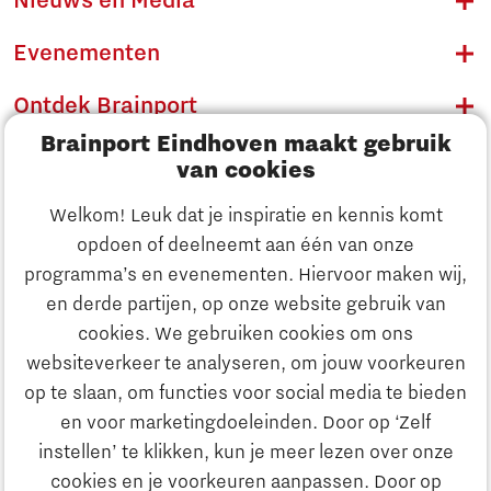
Nieuws en Media
Evenementen
Ontdek Brainport
Brainport Eindhoven maakt gebruik
Innovatie
van cookies
Ondernemen
Welkom! Leuk dat je inspiratie en kennis komt
opdoen of deelneemt aan één van onze
Onderwijs
programma’s en evenementen. Hiervoor maken wij,
Ontdek Brainport
en derde partijen, op onze website gebruik van
Maatschappelijk
cookies. We gebruiken cookies om ons
Innovatie
websiteverkeer te analyseren, om jouw voorkeuren
Strategie & Organisatie
op te slaan, om functies voor social media te bieden
Zoeken
en voor marketingdoeleinden. Door op ‘Zelf
Ondernemen
instellen’ te klikken, kun je meer lezen over onze
Contact
cookies en je voorkeuren aanpassen. Door op