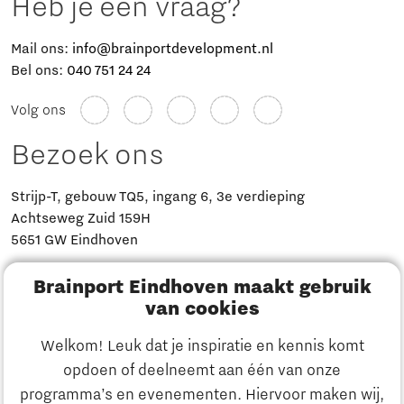
Heb je een vraag?
Mail ons:
info@brainportdevelopment.nl
Bel ons:
040 751 24 24
Volg ons
Bezoek ons
Strijp-T, gebouw TQ5, ingang 6, 3e verdieping
Achtseweg Zuid 159H
5651 GW Eindhoven
Brainport Eindhoven maakt gebruik
Routebeschrijving
van cookies
Welkom! Leuk dat je inspiratie en kennis komt
opdoen of deelneemt aan één van onze
programma’s en evenementen. Hiervoor maken wij,
Nieuws en Media