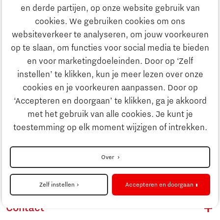
Ontdek Brainport
en derde partijen, op onze website gebruik van
Evenementen
cookies. We gebruiken cookies om ons
Innovatie
websiteverkeer te analyseren, om jouw voorkeuren
Ontdek Brainport
op te slaan, om functies voor social media te bieden
en voor marketingdoeleinden. Door op ‘Zelf
Innovatie
Ondernemen
instellen’ te klikken, kun je meer lezen over onze
cookies en je voorkeuren aanpassen. Door op
Ondernemen
‘Accepteren en doorgaan’ te klikken, ga je akkoord
Onderwijs
Onderwijs
met het gebruik van alle cookies. Je kunt je
toestemming op elk moment wijzigen of intrekken.
Maatschappelijk
Maatschappelijk
Over
Strategie & Organisatie
Strategie & Organisatie
Zoeken
Zelf instellen
Accepteren en doorgaan
Contact