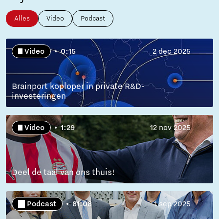
Alles
Video
Podcast
Video
0:15
2 dec 2025
Brainport koploper in private R&D-
investeringen
Video
1:29
12 nov 2025
Deel de taal van ons thuis!
Podcast
81:08
1 sep 2025