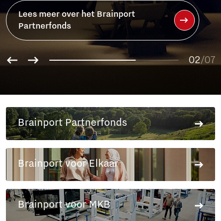
Lees meer over het Brainport
Partnerfonds
01
02
/07
03
04
05
06
Brainport Partnerfonds
07
Brainport voor Elkaar
Brainport voor MKB