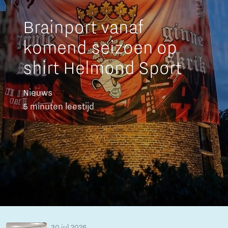
Brainport vanaf
komend seizoen op
shirt Helmond Sport
Nieuws
5 minuten leestijd
30 jul 2026