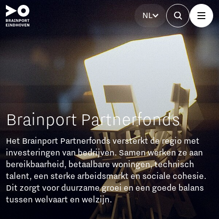
NL
Brainport Partnerfonds
Het Brainport Partnerfonds versterkt de regio met
investeringen van bedrijven. Samen werken ze aan
bereikbaarheid, betaalbare woningen, technisch
talent, een sterke arbeidsmarkt en sociale cohesie.
Dit zorgt voor duurzame groei en een goede balans
tussen welvaart en welzijn.