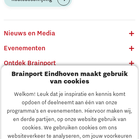
Nieuws en Media
Evenementen
Ontdek Brainport
Brainport Eindhoven maakt gebruik
Innovatie
van cookies
Ondernemen
Welkom! Leuk dat je inspiratie en kennis komt
opdoen of deelneemt aan één van onze
Onderwijs
programma’s en evenementen. Hiervoor maken wij,
Ontdek Brainport
en derde partijen, op onze website gebruik van
Maatschappelijk
cookies. We gebruiken cookies om ons
Innovatie
websiteverkeer te analyseren, om jouw voorkeuren
Strategie & Organisatie