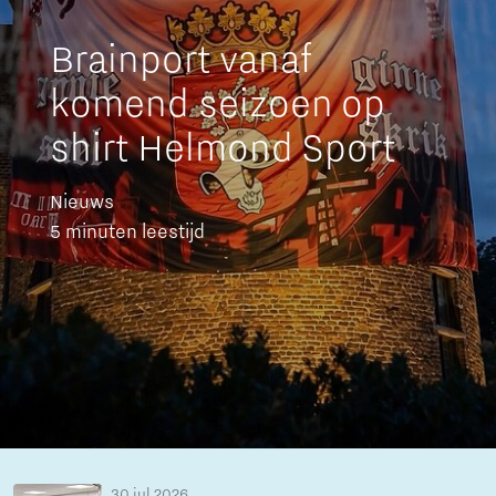
Brainport vanaf
komend seizoen op
shirt Helmond Sport
Nieuws
5 minuten leestijd
30 jul 2026