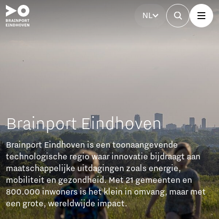
NL
Brainport Partnerfonds
Het Brainport Partnerfonds versterkt de regio met
investeringen van bedrijven. Samen werken ze aan
bereikbaarheid, betaalbare woningen, technisch
talent, een sterke arbeidsmarkt en sociale cohesie.
Dit zorgt voor duurzame groei en een goede balans
tussen welvaart en welzijn.