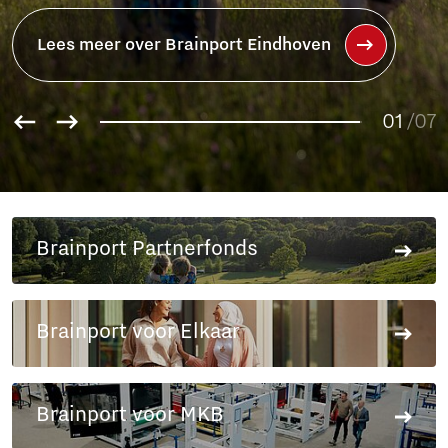
Lees meer over het Brainport
Partnerfonds
01
02
/07
03
04
05
06
Brainport Partnerfonds
07
Brainport voor Elkaar
Brainport voor MKB