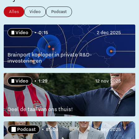
Alles
Video
Podcast
Video
0:15
2 dec 2025
Brainport koploper in private R&D-
investeringen
Video
1:29
12 nov 2025
Deel de taal van ons thuis!
Podcast
81:08
1 sep 2025