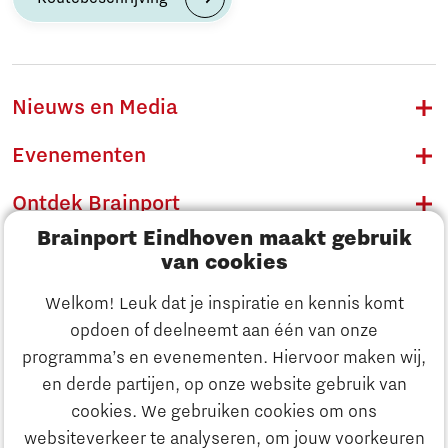
Nieuws en Media
Evenementen
Ontdek Brainport
Brainport Eindhoven maakt gebruik
Innovatie
van cookies
Ondernemen
Welkom! Leuk dat je inspiratie en kennis komt
opdoen of deelneemt aan één van onze
Onderwijs
programma’s en evenementen. Hiervoor maken wij,
Ontdek Brainport
en derde partijen, op onze website gebruik van
Maatschappelijk
cookies. We gebruiken cookies om ons
Innovatie
websiteverkeer te analyseren, om jouw voorkeuren
Strategie & Organisatie