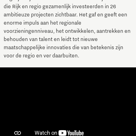
die Rijk en regio gezamenlijk investeerden in 26
ambitieuze projecten zichtbaar. Het gaf en geeft een
enorme impuls aan het regionale
voorzieningenniveau, het ontwikkelen, aantrekken en
behouden van talent en leidt tot nieuwe
maatschappelijke innovaties die van betekenis zijn
voor de regio en ver daarbuiten.