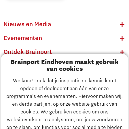
Nieuws en Media
Evenementen
Ontdek Brainport
Brainport Eindhoven maakt gebruik
Innovatie
van cookies
Ondernemen
Welkom! Leuk dat je inspiratie en kennis komt
opdoen of deelneemt aan één van onze
Onderwijs
programma’s en evenementen. Hiervoor maken wij,
Ontdek Brainport
en derde partijen, op onze website gebruik van
Maatschappelijk
cookies. We gebruiken cookies om ons
Innovatie
websiteverkeer te analyseren, om jouw voorkeuren
Strategie & Organisatie
op te slaan, om functies voor social media te bieden