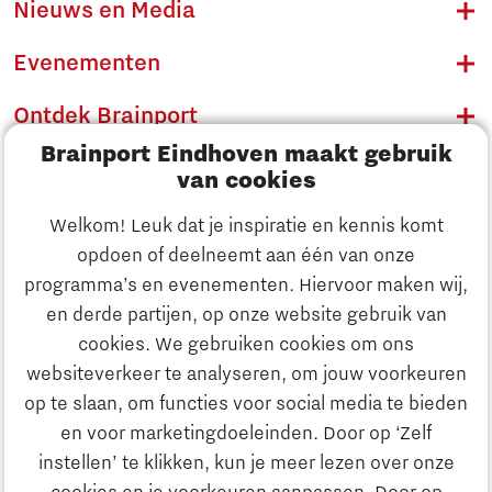
Nieuws en Media
Evenementen
Ontdek Brainport
Brainport Eindhoven maakt gebruik
Innovatie
van cookies
Ondernemen
Welkom! Leuk dat je inspiratie en kennis komt
opdoen of deelneemt aan één van onze
Onderwijs
programma’s en evenementen. Hiervoor maken wij,
Ontdek Brainport
en derde partijen, op onze website gebruik van
Maatschappelijk
cookies. We gebruiken cookies om ons
Innovatie
websiteverkeer te analyseren, om jouw voorkeuren
Strategie & Organisatie
op te slaan, om functies voor social media te bieden
Zoeken
en voor marketingdoeleinden. Door op ‘Zelf
Ondernemen
instellen’ te klikken, kun je meer lezen over onze
Contact