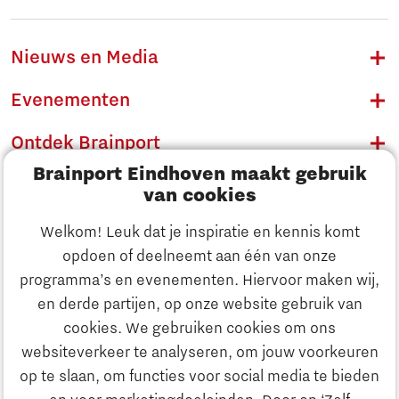
Nieuws en Media
Evenementen
Ontdek Brainport
Brainport Eindhoven maakt gebruik
Innovatie
van cookies
Ondernemen
Welkom! Leuk dat je inspiratie en kennis komt
opdoen of deelneemt aan één van onze
Onderwijs
programma’s en evenementen. Hiervoor maken wij,
Ontdek Brainport
en derde partijen, op onze website gebruik van
Maatschappelijk
cookies. We gebruiken cookies om ons
Innovatie
websiteverkeer te analyseren, om jouw voorkeuren
Strategie & Organisatie
op te slaan, om functies voor social media te bieden