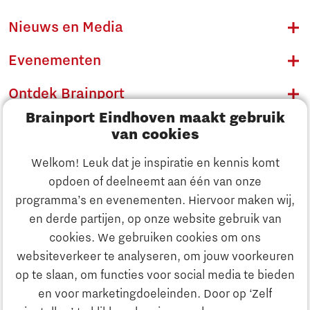
Nieuws en Media
Evenementen
Ontdek Brainport
Brainport Eindhoven maakt gebruik
Innovatie
van cookies
Ondernemen
Welkom! Leuk dat je inspiratie en kennis komt
opdoen of deelneemt aan één van onze
Onderwijs
programma’s en evenementen. Hiervoor maken wij,
Ontdek Brainport
en derde partijen, op onze website gebruik van
Maatschappelijk
cookies. We gebruiken cookies om ons
Innovatie
websiteverkeer te analyseren, om jouw voorkeuren
Strategie & Organisatie
op te slaan, om functies voor social media te bieden
Zoeken
en voor marketingdoeleinden. Door op ‘Zelf
Ondernemen