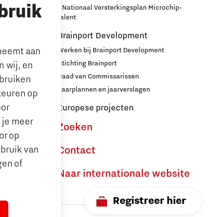
bruik
- Nationaal Versterkingsplan Microchip-
r
talent
Brainport Development
lneemt aan
Werken bij Brainport Development
Stichting Brainport
 wij, en
Raad van Commissarissen
ebruiken
le’ ouders
Jaarplannen en jaarverslagen
keuren op
oor
Europese projecten
n je meer
Zoeken
or op
ebruik van
Contact
gen of
Naar internationale website
Registreer hier