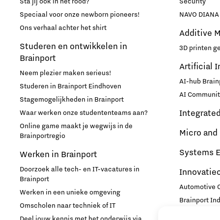
Sta jij ook in het rood?
Security
Speciaal voor onze newborn pioneers!
NAVO DIANA 
Ons verhaal achter het shirt
Additive 
Studeren en ontwikkelen in
3D printen g
Brainport
Artificial 
Neem plezier maken serieus!
AI-hub Brain
Studeren in Brainport Eindhoven
AI Communit
Stagemogelijkheden in Brainport
Integrate
Waar werken onze studententeams aan?
Online game maakt je wegwijs in de
Micro and
Brainportregio
Systems E
Werken in Brainport
Doorzoek alle tech- en IT-vacatures in
Innovatie
Brainport
Automotive
Werken in een unieke omgeving
Brainport In
Omscholen naar techniek of IT
High Tech C
Deel jouw kennis met het onderwijs via