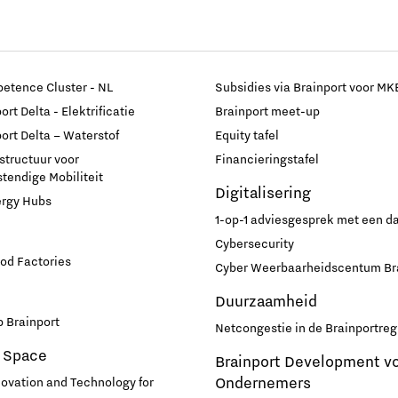
etence Cluster - NL
Subsidies via Brainport voor MK
rt Delta - Elektrificatie
Brainport meet-up
ort Delta – Waterstof
Equity tafel
astructuur voor
Financieringstafel
endige Mobiliteit
Digitalisering
ergy Hubs
1-op-1 adviesgesprek met een 
Cybersecurity
od Factories
Cyber Weerbaarheidscentum Br
Duurzaamheid
 Brainport
Netcongestie in de Brainportreg
 Space
Brainport Development v
Ondernemers
novation and Technology for