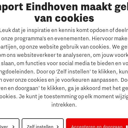
nport Eindhoven maakt ge
t
Publicaties Brainport voo
s
Onderwijs
van cookies
emen
De Pionier
euk dat je inspiratie en kennis komt opdoen of dee
Whitepapers & Onderzoeken
rkt
 onze programma’s en evenementen. Hiervoor maken
Nieuwsbrief
n behouden van talent
artijen, op onze website gebruik van cookies. We g
Insidr wijst ‘internationa
al talent aantrekken en
om ons websiteverkeer te analyseren, om jouw voor
de weg in onderwijsland
 slaan, om functies voor social media te bieden en v
e jobportals
Maatschappelijk
gdoeleinden. Door op ‘Zelf instellen’ te klikken, ku
 Brainport
n over onze cookies en je voorkeuren aanpassen. Do
Brainport voor Elkaar
vies
en en doorgaan’ te klikken, ga je akkoord met het g
Over Brainport voor Elkaar
aal Ondernemen
cookies. Je kunt je toestemming op elk moment wijzi
Sociale Brainport Agenda
nciering
intrekken.
Lidmaatschap
ringsgids
Over
Zelf instellen
Accepteren en doorgaan