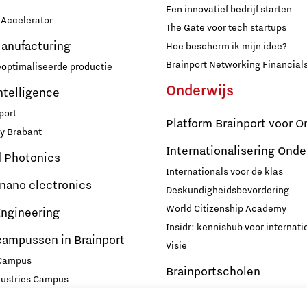
Een innovatief bedrijf starten
Accelerator
The Gate voor tech startups
Manufacturing
Hoe bescherm ik mijn idee?
Brainport Networking Financial
eoptimaliseerde productie
Onderwijs
Intelligence
port
Platform Brainport voor O
y Brabant
Internationalisering Onde
d Photonics
Internationals voor de klas
 nano electronics
Deskundigheidsbevordering
World Citizenship Academy
ngineering
Insidr: kennishub voor internati
campussen in Brainport
Visie
 Campus
Brainportscholen
dustries Campus
ampus Eindhoven
Hybride Docenten in Brai