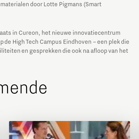
iomaterialen door Lotte Pigmans (Smart
plaats in Cureon, het nieuwe innovatiecentrum
p de High Tech Campus Eindhoven – een plek die
iteiten en gesprekken die ook na afloop van het
Micro and nano electronics
omende