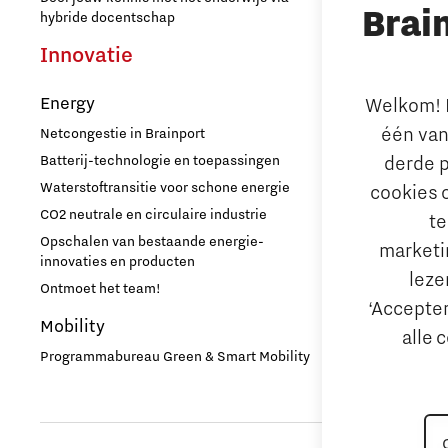
Brai
Strijp Distric
hybride docentschap
TU/e Campu
Innovatie
Ondern
Energy
Welkom! L
Arbeidsma
één van
Netcongestie in Brainport
Aantrekken e
derde p
Batterij-technologie en toepassingen
Internationa
Waterstoftransitie voor schone energie
cookies 
behouden
CO2 neutrale en circulaire industrie
te
Hoe werken d
Opschalen van bestaande energie-
marketin
Reskilling in
innovaties en producten
leze
Ontmoet het team!
Bedrijfsad
‘Accepter
Mobility
Internation
alle 
Hulp bij fina
Programmabureau Green & Smart Mobility
MKB financie