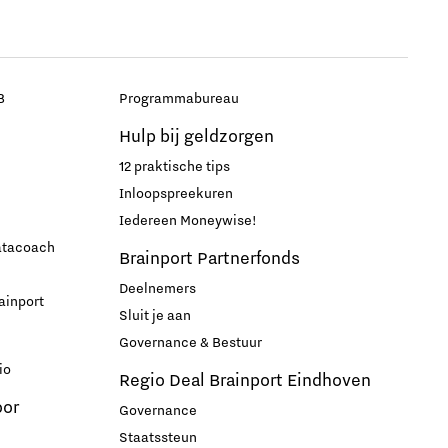
B
Programmabureau
Hulp bij geldzorgen
12 praktische tips
Inloopspreekuren
Iedereen Moneywise!
datacoach
Brainport Partnerfonds
Deelnemers
ainport
Sluit je aan
Governance & Bestuur
io
Regio Deal Brainport Eindhoven
oor
Governance
Staatssteun