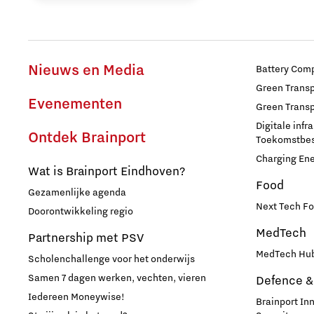
Nieuws en Media
Battery Comp
Green Transpo
Evenementen
Green Transp
Digitale infr
Ontdek Brainport
Toekomstbest
Charging En
Wat is Brainport Eindhoven?
Food
Gezamenlijke agenda
Next Tech Fo
Doorontwikkeling regio
MedTech
Partnership met PSV
MedTech Hub
Scholenchallenge voor het onderwijs
Samen 7 dagen werken, vechten, vieren
Defence &
Iedereen Moneywise!
Brainport In