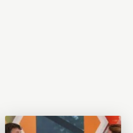
Brainport Industries Campus
High Tech Campus Eindhoven
Strijp District
TU/e Campus
Food
Next Tech Food Factories