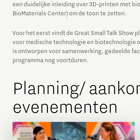
een duidelijke inleiding over 3D-printen met b
The Gate voor tech startups
BioMaterials Center) om de toon te zetten.
Hoe bescherm ik mijn idee?
Voor het eerst vindt de Great Small Talk Show 
Brainport Networking Financials
voor medische technologie en biotechnologie o
is ontworpen voor samenwerking, gedeelde facil
programma nog voortduren.
Integrated Photonics
Planning/ aank
evenementen