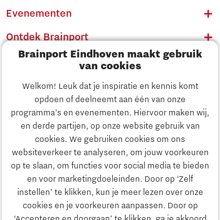
Evenementen
Ontdek Brainport
Brainport Eindhoven maakt gebruik
Innovatie
van cookies
Ondernemen
Welkom! Leuk dat je inspiratie en kennis komt
opdoen of deelneemt aan één van onze
Onderwijs
programma’s en evenementen. Hiervoor maken wij,
Ontdek Brainport
en derde partijen, op onze website gebruik van
Maatschappelijk
cookies. We gebruiken cookies om ons
Innovatie
websiteverkeer te analyseren, om jouw voorkeuren
Strategie & Organisatie
op te slaan, om functies voor social media te bieden
Zoeken
en voor marketingdoeleinden. Door op ‘Zelf
Ondernemen
instellen’ te klikken, kun je meer lezen over onze
Contact
cookies en je voorkeuren aanpassen. Door op
‘Accepteren en doorgaan’ te klikken, ga je akkoord