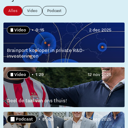
Alles
Video
Podcast
Video
0:15
2 dec 2025
Brainport koploper in private R&D-
investeringen
Video
1:29
12 nov 2025
Deel de taal van ons thuis!
Podcast
81:08
1 sep 2025