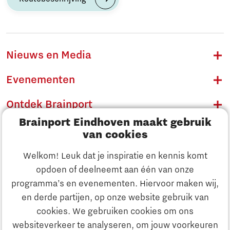
Nieuws en Media
Evenementen
Ontdek Brainport
Brainport Eindhoven maakt gebruik
Innovatie
van cookies
Ondernemen
Welkom! Leuk dat je inspiratie en kennis komt
opdoen of deelneemt aan één van onze
Onderwijs
programma’s en evenementen. Hiervoor maken wij,
Ontdek Brainport
en derde partijen, op onze website gebruik van
Maatschappelijk
cookies. We gebruiken cookies om ons
Innovatie
websiteverkeer te analyseren, om jouw voorkeuren
Strategie & Organisatie