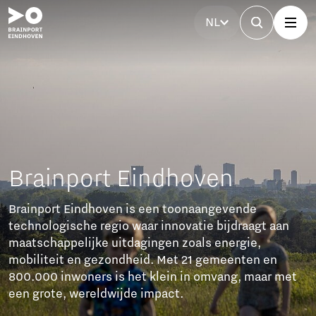
NL
Brainport Partnerfonds
Het Brainport Partnerfonds versterkt de regio met
investeringen van bedrijven. Samen werken ze aan
bereikbaarheid, betaalbare woningen, technisch
talent, een sterke arbeidsmarkt en sociale cohesie.
Dit zorgt voor duurzame groei en een goede balans
tussen welvaart en welzijn.