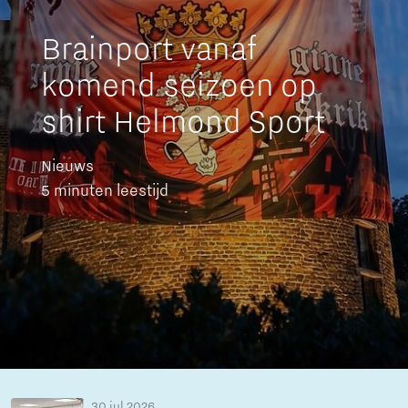
Brainport vanaf
komend seizoen op
shirt Helmond Sport
Nieuws
5 minuten leestijd
30 jul 2026