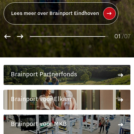
Lees meer over het Brainport
Partnerfonds
01
02
/07
03
04
05
06
Brainport Partnerfonds
07
Brainport voor Elkaar
Brainport voor MKB