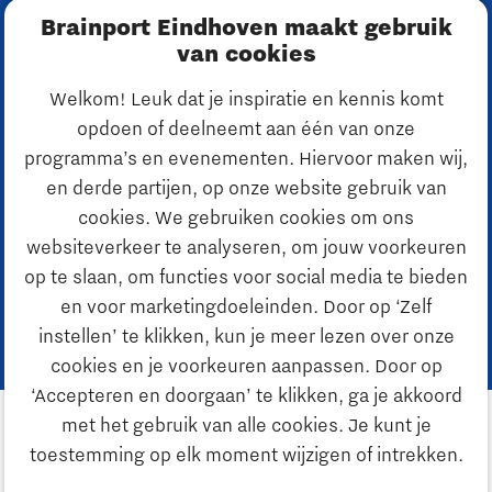
Development Initiative, de programma's of
Brainport Eindhoven maakt gebruik
fieldlabs? Neem dan contact op met Didier
van cookies
Barrois.
Welkom! Leuk dat je inspiratie en kennis komt
opdoen of deelneemt aan één van onze
Didier Barrois
programma’s en evenementen. Hiervoor maken wij,
Programmamanager & Adviseur Strategie
en derde partijen, op onze website gebruik van
cookies. We gebruiken cookies om ons
Bel ons:
websiteverkeer te analyseren, om jouw voorkeuren
+31 (0)6 8161 6522
op te slaan, om functies voor social media te bieden
Mail ons:
en voor marketingdoeleinden. Door op ‘Zelf
d.barrois@brainportdevelopment.nl
instellen’ te klikken, kun je meer lezen over onze
cookies en je voorkeuren aanpassen. Door op
‘Accepteren en doorgaan’ te klikken, ga je akkoord
met het gebruik van alle cookies. Je kunt je
toestemming op elk moment wijzigen of intrekken.
Volg ons