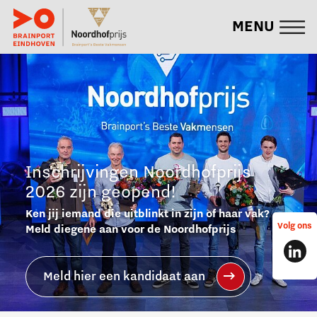
MENU
Inschrijvingen
Noordhofprijs
2026
zijn
geopend!
Ken jij iemand die uitblinkt in zijn of haar vak?
Volg ons
Meld diegene aan voor de Noordhofprijs
Meld hier een kandidaat aan