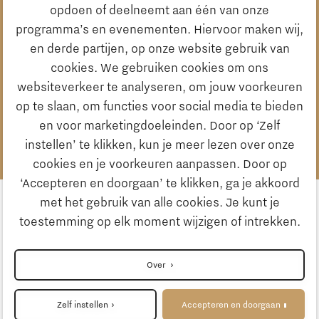
opdoen of deelneemt aan één van onze
Contactpersoon voor de Noordhofprijs is
programma’s en evenementen. Hiervoor maken wij,
Monique Otten van het Summa College.
en derde partijen, op onze website gebruik van
cookies. We gebruiken cookies om ons
Bel ons:
websiteverkeer te analyseren, om jouw voorkeuren
+31 (0)6 34274117
op te slaan, om functies voor social media te bieden
Mail ons:
en voor marketingdoeleinden. Door op ‘Zelf
bevorderingvakmanschap@summacollege.nl
instellen’ te klikken, kun je meer lezen over onze
cookies en je voorkeuren aanpassen. Door op
‘Accepteren en doorgaan’ te klikken, ga je akkoord
met het gebruik van alle cookies. Je kunt je
toestemming op elk moment wijzigen of intrekken.
Volg ons
Over
Nomineer jouw vakheld
Zelf instellen
Accepteren en doorgaan