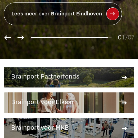
01
02
/07
03
04
05
06
Brainport Partnerfonds
07
Brainport voor Elkaar
Brainport voor MKB