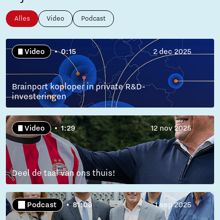
Alles
Video
Podcast
Video
0:15
2 dec 2025
Brainport koploper in private R&D-
investeringen
Video
1:29
12 nov 2025
Deel de taal van ons thuis!
Podcast
81:08
1 sep 2025