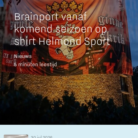
Brainport vanaf
komend seizoen op
shirt Helmond Sport
Nieuws
5 minuten leestijd
30 jul 2026