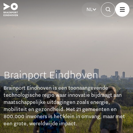
NL
Brainport Partnerfonds
Het Brainport Partnerfonds versterkt de regio met
investeringen van bedrijven. Samen werken ze aan
bereikbaarheid, betaalbare woningen, technisch
talent, een sterke arbeidsmarkt en sociale cohesie.
Dit zorgt voor duurzame groei en een goede balans
tussen welvaart en welzijn.