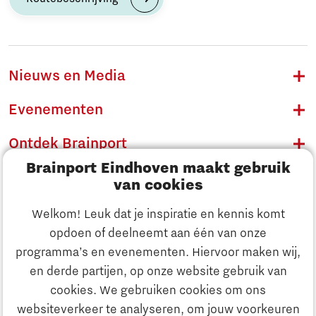
Nieuws en Media
Evenementen
Ontdek Brainport
Brainport Eindhoven maakt gebruik
Innovatie
van cookies
Ondernemen
Welkom! Leuk dat je inspiratie en kennis komt
opdoen of deelneemt aan één van onze
Onderwijs
programma’s en evenementen. Hiervoor maken wij,
Ontdek Brainport
en derde partijen, op onze website gebruik van
Maatschappelijk
cookies. We gebruiken cookies om ons
Innovatie
websiteverkeer te analyseren, om jouw voorkeuren
Strategie & Organisatie