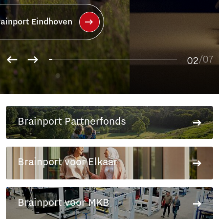
Lees meer over het Brainport
Partnerfonds
01
02
/07
03
04
05
06
Brainport Partnerfonds
07
Brainport voor Elkaar
Brainport voor MKB