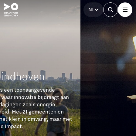
NL
Brainport Partnerfonds
Het Brainport Partnerfonds versterkt de regio met
investeringen van bedrijven. Samen werken ze aan
bereikbaarheid, betaalbare woningen, technisch
talent, een sterke arbeidsmarkt en sociale cohesie.
Dit zorgt voor duurzame groei en een goede balans
tussen welvaart en welzijn.