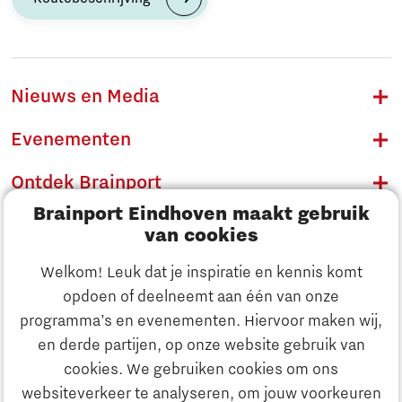
Nieuws en Media
Evenementen
Ontdek Brainport
Brainport Eindhoven maakt gebruik
Innovatie
van cookies
Ondernemen
Welkom! Leuk dat je inspiratie en kennis komt
opdoen of deelneemt aan één van onze
Onderwijs
programma’s en evenementen. Hiervoor maken wij,
Ontdek Brainport
en derde partijen, op onze website gebruik van
Maatschappelijk
cookies. We gebruiken cookies om ons
Innovatie
websiteverkeer te analyseren, om jouw voorkeuren
Strategie & Organisatie