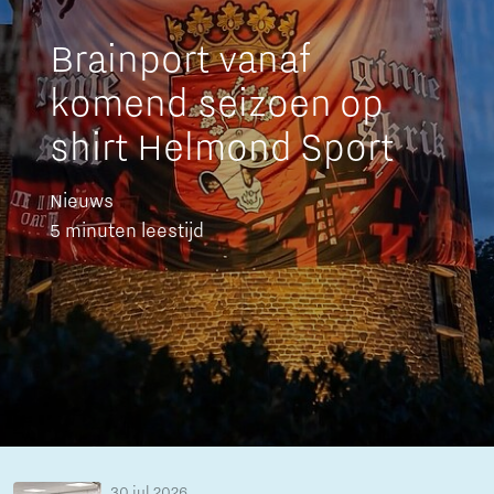
Brainport vanaf
komend seizoen op
shirt Helmond Sport
Nieuws
5 minuten leestijd
30 jul 2026