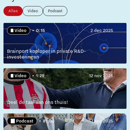
Alles
Video
Podcast
Video
0:15
2 dec 2025
Brainport koploper in private R&D-
investeringen
Video
1:29
12 nov 2025
Deel de taal van ons thuis!
Podcast
81:08
1 sep 2025