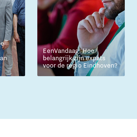
oe
EenVandaag; Hoe
kan
belangrijk zijn expats
voor de regio Eindhoven?