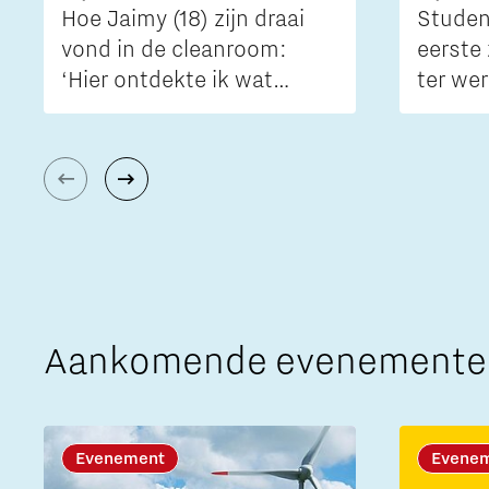
Hoe Jaimy (18) zijn draai
Studen
vond in de cleanroom:
eerste
‘Hier ontdekte ik wat
ter wer
techniek écht is’
Aankomende evenemente
Evenement
Evene