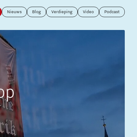
Brainport Industries Campus
Nieuws
Blog
Verdieping
Video
Podcast
High Tech Campus Eindhoven
Strijp District
TU/e Campus
Food
Next Tech Food Factories
op