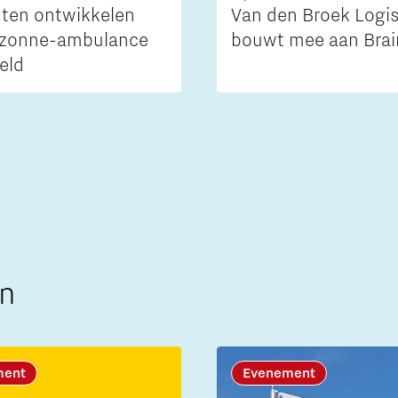
ten ontwikkelen
Van den Broek Logis
 zonne-ambulance
bouwt mee aan Brai
eld
n
ment
Evenement