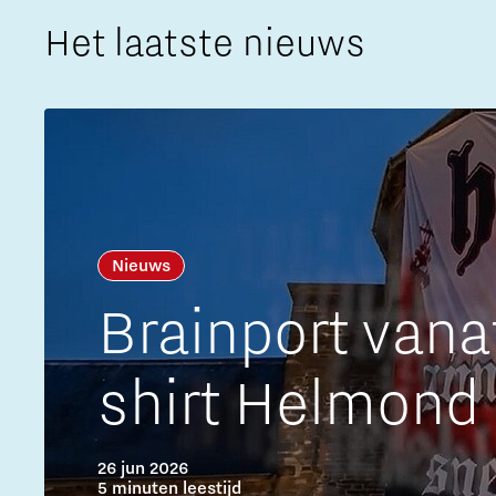
Het laatste nieuws
The Gate voor tech startups
Hoe bescherm ik mijn idee?
Brainport Networking Financials
Integrated Photonics
Nieuws
Brainport van
shirt Helmond
26 jun 2026
5 minuten leestijd