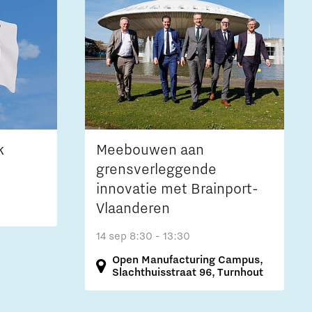
k
Meebouwen aan
grensverleggende
innovatie met Brainport-
Vlaanderen
14 sep
8:30 - 13:30
Open Manufacturing Campus,
Slachthuisstraat 96, Turnhout