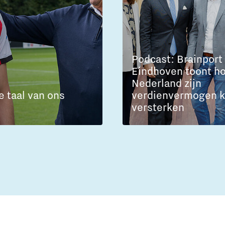
Podcast: Brainport
Eindhoven toont h
Nederland zijn
e taal van ons
verdienvermogen 
versterken