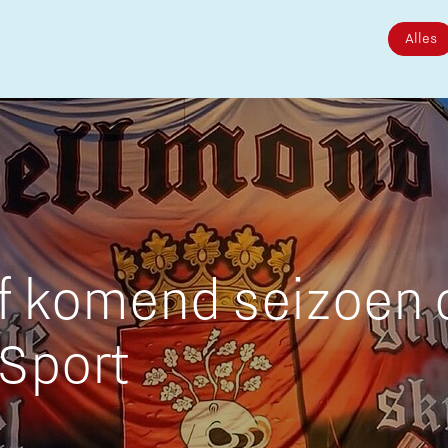
Alles
Micro and nano electronics
af komend seizoen 
 Sport