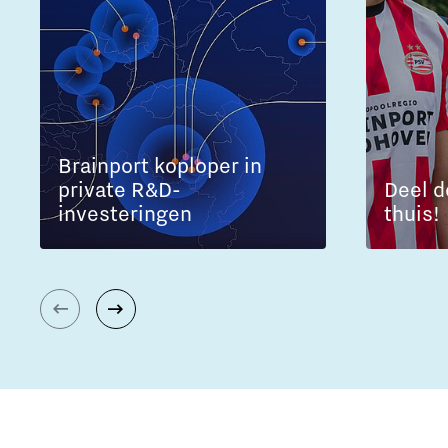
Brainport koploper in
private R&D-
Deel d
investeringen
thuis!