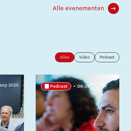
Alle evenementen
Alles
Video
Podcast
28 aug
 sep 2025
Podcast
06:04
2025