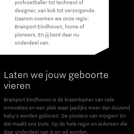
profvoetballer tot techneut of
designer, van kok tot verzorgende.
Daarom noemen we onze regio:
Brainport Eindhoven, home of
pioneers. En jij bent daar nu
onderdeel van.
Laten we jouw geboorte
vieren
Brainport Eindhoven is de kraamkamer van vele
innovaties en een plek waar jaarlijks meer dan duizend
baby’s worden geboren. De pioniers van morgen! En
dat maakt ons trots. Op de hele regio en iedereen die
daar onderdeel van is en wil worden.