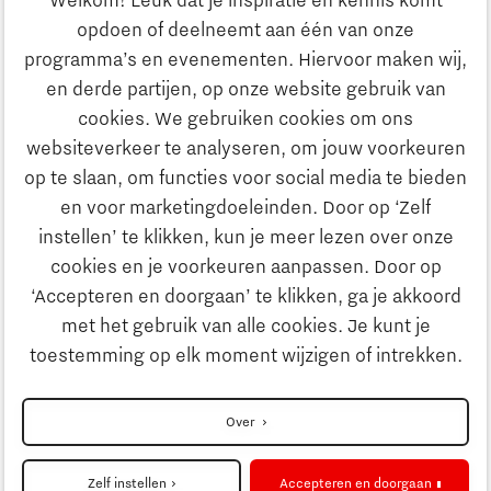
Welkom! Leuk dat je inspiratie en kennis komt
opdoen of deelneemt aan één van onze
Onderwijs
programma’s en evenementen. Hiervoor maken wij,
Ontdek Brainport
en derde partijen, op onze website gebruik van
Maatschappelijk
cookies. We gebruiken cookies om ons
Innovatie
websiteverkeer te analyseren, om jouw voorkeuren
Strategie & Organisatie
op te slaan, om functies voor social media te bieden
Zoeken
en voor marketingdoeleinden. Door op ‘Zelf
Ondernemen
instellen’ te klikken, kun je meer lezen over onze
Contact
cookies en je voorkeuren aanpassen. Door op
‘Accepteren en doorgaan’ te klikken, ga je akkoord
Onderwijs
Naar internationale website
met het gebruik van alle cookies. Je kunt je
toestemming op elk moment wijzigen of intrekken.
Maatschappelijk
Disclaimer
Over
Meer over partnership PSV
Strategie & Organisatie
Privacyverklaring
Zelf instellen
Accepteren en doorgaan