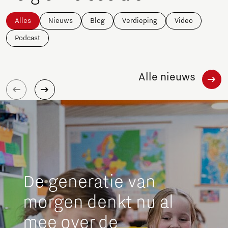
Alles
Nieuws
Blog
Verdieping
Video
Podcast
Alle nieuws
De generatie van
morgen denkt nu al
mee over de