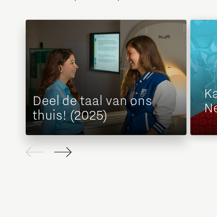
K
Deel de taal van ons
Ne
thuis! (2025)