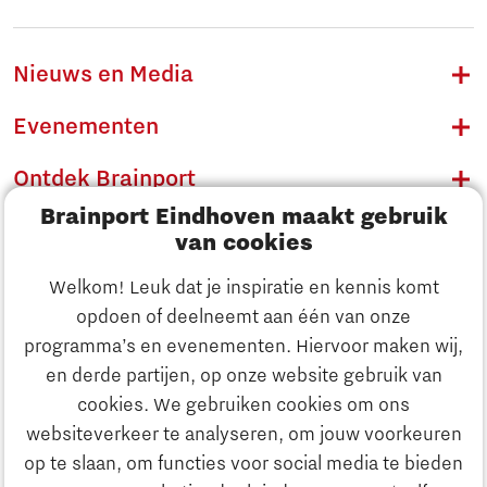
Nieuws en Media
Evenementen
Ontdek Brainport
Brainport Eindhoven maakt gebruik
Innovatie
van cookies
Ondernemen
Welkom! Leuk dat je inspiratie en kennis komt
opdoen of deelneemt aan één van onze
Onderwijs
programma’s en evenementen. Hiervoor maken wij,
Ontdek Brainport
en derde partijen, op onze website gebruik van
Maatschappelijk
cookies. We gebruiken cookies om ons
Innovatie
websiteverkeer te analyseren, om jouw voorkeuren
Strategie & Organisatie
op te slaan, om functies voor social media te bieden