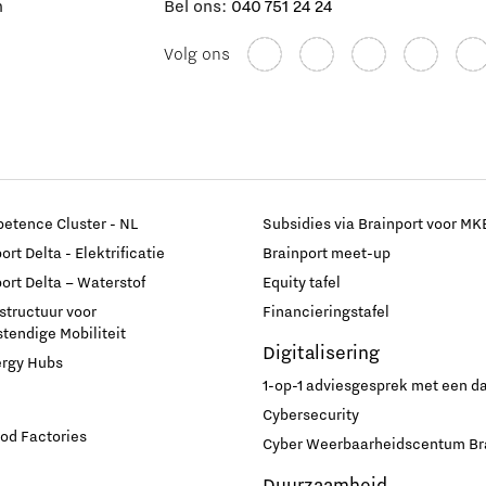
n
Bel ons:
040 751 24 24
Volg ons
etence Cluster - NL
Subsidies via Brainport voor MK
rt Delta - Elektrificatie
Brainport meet-up
ort Delta – Waterstof
Equity tafel
astructuur voor
Financieringstafel
endige Mobiliteit
Digitalisering
ergy Hubs
1-op-1 adviesgesprek met een 
Cybersecurity
od Factories
Cyber Weerbaarheidscentum Br
Duurzaamheid