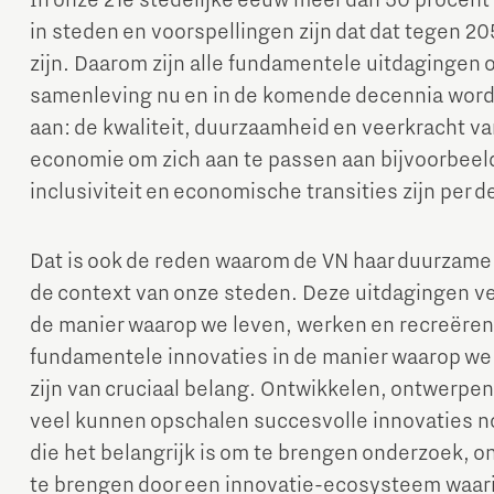
In onze 21e stedelijke eeuw meer dan 50 procent 
in steden en voorspellingen zijn dat dat tegen 20
zijn. Daarom zijn alle fundamentele uitdaginge
samenleving nu en in de komende decennia word
aan: de kwaliteit, duurzaamheid en veerkracht 
economie om zich aan te passen aan bijvoorbeeld
inclusiviteit en economische transities zijn per de
Dat is ook de reden waarom de VN haar duurzame 
de context van onze steden. Deze uitdagingen ve
de manier waarop we leven, werken en recreëren
fundamentele innovaties in de manier waarop w
zijn van cruciaal belang. Ontwikkelen, ontwerpen
veel kunnen opschalen succesvolle innovaties 
die het belangrijk is om te brengen onderzoek, o
te brengen door een innovatie-ecosysteem waarin