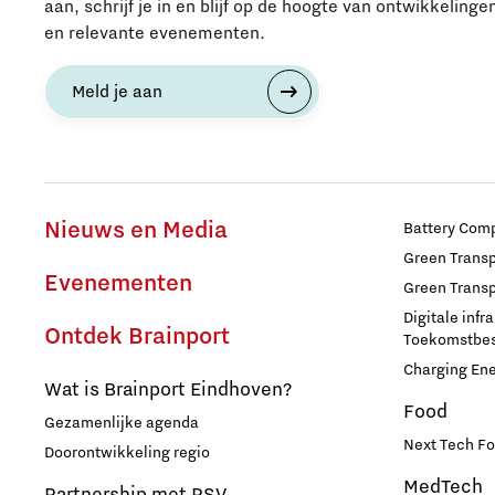
aan, schrijf je in en blijf op de hoogte van ontwikkelinge
en relevante evenementen.
Meld je aan
Nieuws en Media
Battery Comp
Green Transpo
Evenementen
Green Transp
Digitale infr
Ontdek Brainport
Toekomstbest
Charging En
Wat is Brainport Eindhoven?
Food
Gezamenlijke agenda
Next Tech Fo
Doorontwikkeling regio
MedTech
Partnership met PSV