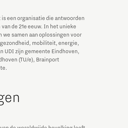
Brainport Industries Campus
High Tech Campus Eindhoven
 is een organisatie die antwoorden
 van de 21e eeuw. In het unieke
Strijp District
en we samen aan oplossingen voor
TU/e Campus
gezondheid, mobiliteit, energie,
van UDI zijn gemeente Eindhoven,
Food
hoven (TU/e), Brainport
te.
Next Tech Food Factories
ngen