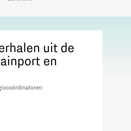
rhalen uit de
rainport en
egiocoördinatoren: