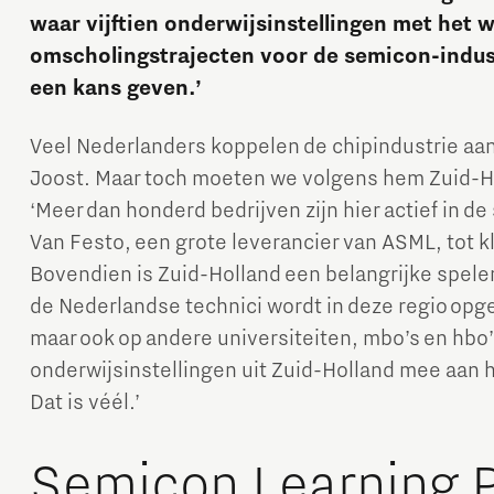
waar vijftien onderwijsinstellingen met het 
omscholingstrajecten voor de semicon-industr
een kans geven.’
Veel Nederlanders koppelen de chipindustrie aan 
Joost. Maar toch moeten we volgens hem Zuid-Hol
‘Meer dan honderd bedrijven zijn hier actief in 
Micro and nano electronics
Van Festo, een grote leverancier van ASML, tot kl
Bovendien is Zuid-Holland een belangrijke speler
de Nederlandse technici wordt in deze regio opgel
maar ook op andere universiteiten, mbo’s en hbo’s.
onderwijsinstellingen uit Zuid-Holland mee aan
Dat is véél.’
Semicon Learning 