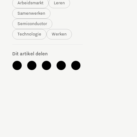
Arbeidsmarkt
Leren
The Gate voor tech startups
Samenwerken
Hoe bescherm ik mijn idee?
Semiconductor
Technologie
Werken
Brainport Networking Financials
Dit artikel delen
Integrated Photonics