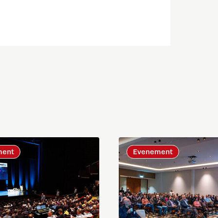
ment
Evenement