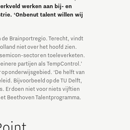
werkveld werken aan bij- en
Brainport Industries Campus
ie. ‘Onbenut talent willen wij
High Tech Campus Eindhoven
Strijp District
de Brainportregio. Terecht, vindt
TU/e Campus
land niet over het hoofd zien.
de semicon-sector en toeleverketen.
Food
einere partijen als TempControl.’
 op onderwijsgebied. ‘De helft van
Next Tech Food Factories
eid. Bijvoorbeeld op de TU Delft,
 Er doen niet voor niets vijftien
 het Beethoven Talentprogramma.
Point