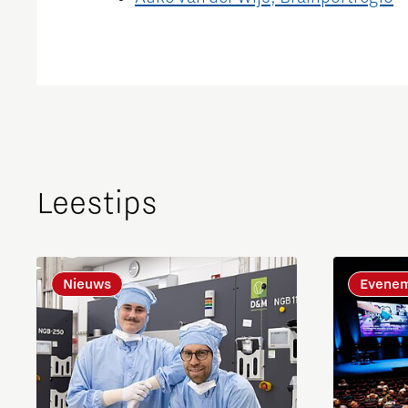
Leestips
Nieuws
Evene