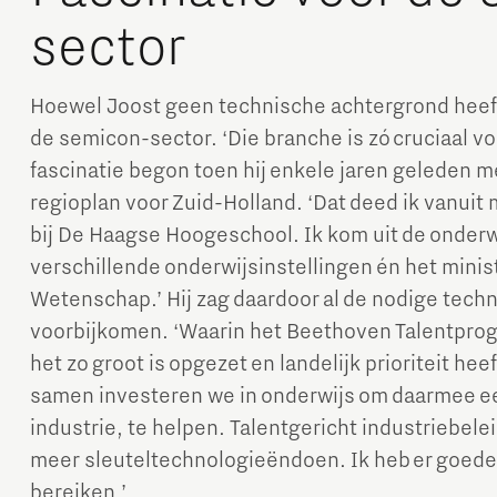
sector
Hoewel Joost geen technische achtergrond heeft,
de semicon-sector. ‘Die branche is zó cruciaal v
fascinatie begon toen hij enkele jaren geleden 
regioplan voor Zuid-Holland. ‘Dat deed ik vanuit m
bij De Haagse Hoogeschool. Ik kom uit de onderwi
verschillende onderwijsinstellingen én het minis
Wetenschap.’ Hij zag daardoor al de nodige tec
voorbijkomen. ‘Waarin het Beethoven Talentpro
het zo groot is opgezet en landelijk prioriteit he
samen investeren we in onderwijs om daarmee e
industrie, te helpen. Talentgericht industriebele
meer sleuteltechnologieëndoen. Ik heb er goede
bereiken.’