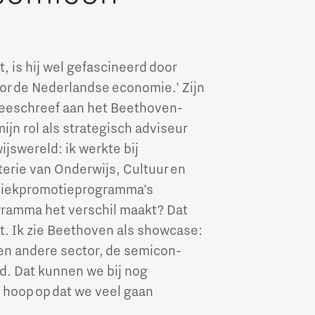
 is hij wel gefascineerd door
oor de Nederlandse economie.’ Zijn
meeschreef aan het Beethoven-
ijn rol als strategisch adviseur
jswereld: ik werkte bij
terie van Onderwijs, Cultuur en
hniekpromotieprogramma’s
gramma het verschil maakt? Dat
eft. Ik zie Beethoven als showcase:
en andere sector, de semicon-
id. Dat kunnen we bij nog
 hoop op dat we veel gaan