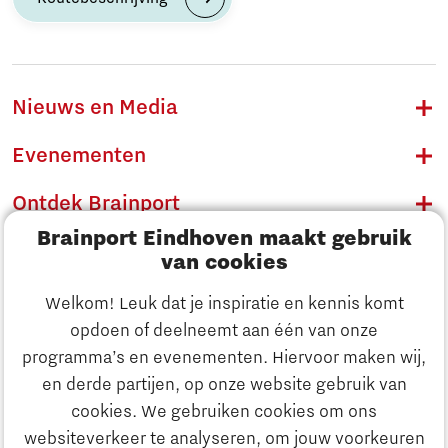
Nieuws en Media
Evenementen
Ontdek Brainport
Brainport Eindhoven maakt gebruik
Innovatie
van cookies
Ondernemen
Welkom! Leuk dat je inspiratie en kennis komt
opdoen of deelneemt aan één van onze
Onderwijs
programma’s en evenementen. Hiervoor maken wij,
Ontdek Brainport
en derde partijen, op onze website gebruik van
Maatschappelijk
cookies. We gebruiken cookies om ons
Innovatie
websiteverkeer te analyseren, om jouw voorkeuren
Strategie & Organisatie