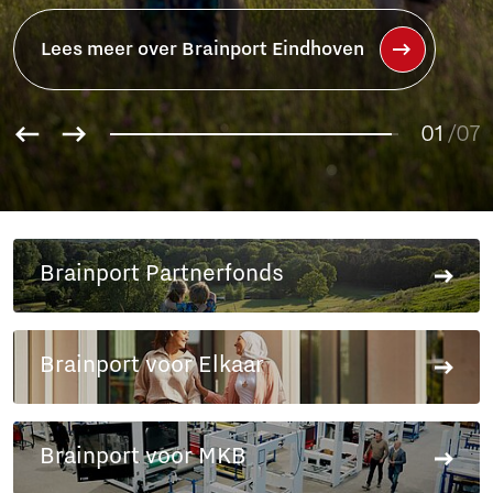
Lees meer over het Brainport
Partnerfonds
01
02
/07
03
04
05
06
Brainport Partnerfonds
07
Brainport voor Elkaar
Brainport voor MKB