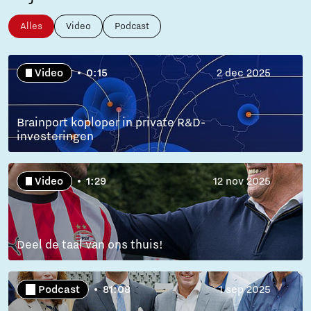
Alles
Video
Podcast
Video
0:15
2 dec 2025
Brainport koploper in private R&D-
investeringen
Video
1:29
12 nov 2025
Deel de taal van ons thuis!
Podcast
81:08
1 sep 2025