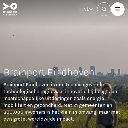
NL
Brainport Partnerfonds
Het Brainport Partnerfonds versterkt de regio met
investeringen van bedrijven. Samen werken ze aan
bereikbaarheid, betaalbare woningen, technisch
talent, een sterke arbeidsmarkt en sociale cohesie.
Dit zorgt voor duurzame groei en een goede balans
tussen welvaart en welzijn.