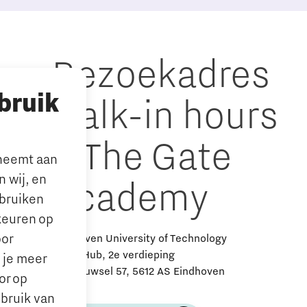
Bezoekadres
bruik
walk-in hours
& The Gate
lneemt aan
 wij, en
Academy
ebruiken
keuren op
oor
Eindhoven University of Technology
Alpha Hub, 2e verdieping
n je meer
Het Eeuwsel 57, 5612 AS Eindhoven
or op
ebruik van