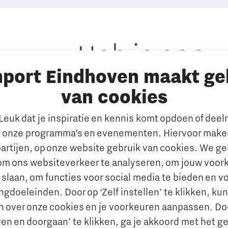
Heb je een
nport Eindhoven maakt ge
vraag?
van cookies
E-mailadres:
info@thegate.tech
euk dat je inspiratie en kennis komt opdoen of dee
en
 onze programma’s en evenementen. Hiervoor maken
Volg ons
artijen, op onze website gebruik van cookies. We g
om ons websiteverkeer te analyseren, om jouw voor
 slaan, om functies voor social media te bieden en v
gdoeleinden. Door op ‘Zelf instellen’ te klikken, ku
n over onze cookies en je voorkeuren aanpassen. Do
en en doorgaan’ te klikken, ga je akkoord met het g