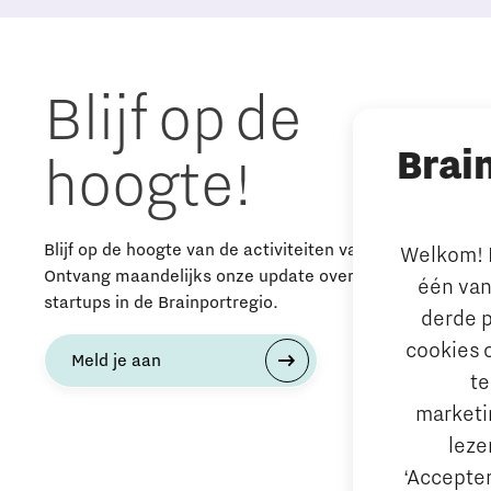
Blijf op de
Brai
hoogte!
Blijf op de hoogte van de activiteiten van The Gate.
Welkom! L
Ontvang maandelijks onze update over nieuws, events 
één van
startups in de Brainportregio.
derde p
cookies 
Meld je aan
te
marketin
leze
‘Accepter