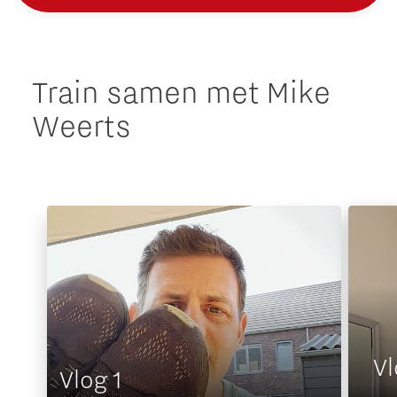
Train samen met Mike
Weerts
Vl
Vlog 1