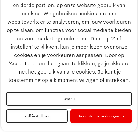
Ontdek Brainport
en derde partijen, op onze website gebruik van
Maatschappelijk
cookies. We gebruiken cookies om ons
Innovatie
websiteverkeer te analyseren, om jouw voorkeuren
Strategie & Organisatie
op te slaan, om functies voor social media te bieden
Zoeken
en voor marketingdoeleinden. Door op ‘Zelf
Ondernemen
instellen’ te klikken, kun je meer lezen over onze
Contact
cookies en je voorkeuren aanpassen. Door op
‘Accepteren en doorgaan’ te klikken, ga je akkoord
Onderwijs
Naar internationale website
met het gebruik van alle cookies. Je kunt je
toestemming op elk moment wijzigen of intrekken.
Maatschappelijk
Disclaimer
Over
Strategie & Organisatie
Privacyverklaring
Zelf instellen
Accepteren en doorgaan
Cookieinstellingen