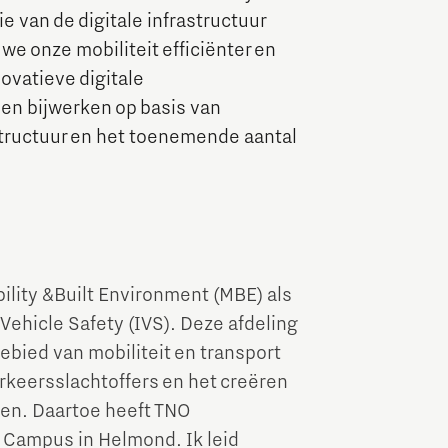
 van de digitale infrastructuur
Brainport Industries Campus
e onze mobiliteit efficiënter en
High Tech Campus Eindhoven
novatieve digitale
Strijp District
en bijwerken op basis van
ructuur en het toenemende aantal
TU/e Campus
Food
Next Tech Food Factories
ility &Built Environment (MBE) als
Vehicle Safety (IVS). Deze afdeling
bied van mobiliteit en transport
erkeersslachtoffers en het creëren
en. Daartoe heeft TNO
e Campus in Helmond. Ik leid