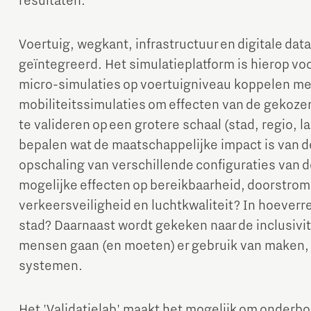
resultaten.
Voertuig, wegkant, infrastructuur en digitale dat
geïntegreerd. Het simulatieplatform is hierop v
micro-simulaties op voertuigniveau koppelen me
mobiliteitssimulaties om effecten van de gekoz
te valideren op een grotere schaal (stad, regio,
bepalen wat de maatschappelijke impact is van d
opschaling van verschillende configuraties van d
mogelijke effecten op bereikbaarheid, doorstro
verkeersveiligheid en luchtkwaliteit? In hoeverre
stad? Daarnaast wordt gekeken naar de inclusivi
mensen gaan (en moeten) er gebruik van maken, e
systemen.
Het 'Validatielab' maakt het mogelijk om onder