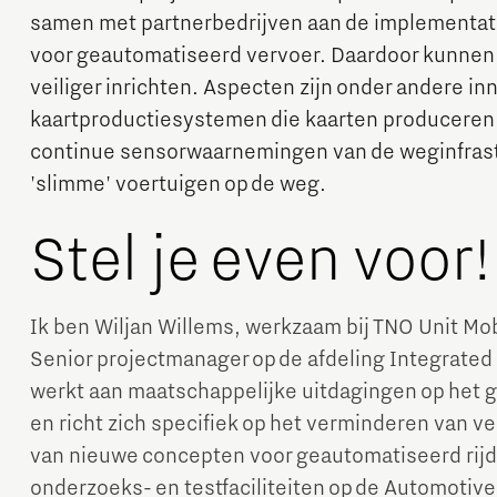
samen met partnerbedrijven aan de implementatie
voor geautomatiseerd vervoer. Daardoor kunnen w
veiliger inrichten. Aspecten zijn onder andere in
kaartproductiesystemen die kaarten produceren 
continue sensorwaarnemingen van de weginfrast
'slimme' voertuigen op de weg.
Micro and nano electronics
Stel je even voor!
Ik ben Wiljan Willems, werkzaam bij TNO Unit Mob
Senior projectmanager op de afdeling Integrated 
werkt aan maatschappelijke uitdagingen op het ge
en richt zich specifiek op het verminderen van v
van nieuwe concepten voor geautomatiseerd rijd
onderzoeks- en testfaciliteiten op de Automotiv