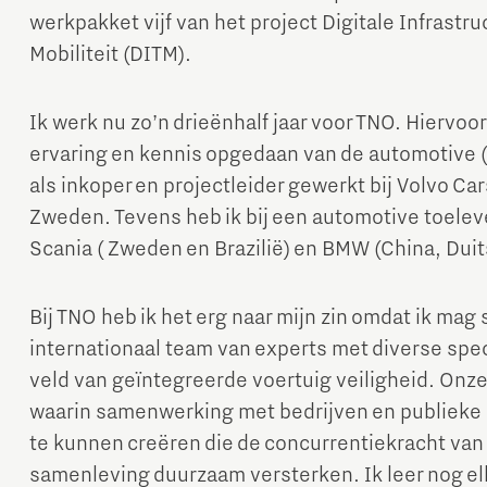
werkpakket vijf van het project Digitale Infrast
Mobiliteit (DITM).
Ik werk nu zo’n drieënhalf jaar voor TNO. Hiervoor
ervaring en kennis opgedaan van de automotive (m
als inkoper en projectleider gewerkt bij Volvo Ca
Zweden. Tevens heb ik bij een automotive toele
Scania ( Zweden en Brazilië) en BMW (China, Duit
Bij TNO heb ik het erg naar mijn zin omdat ik m
internationaal team van experts met diverse spec
veld van geïntegreerde voertuig veiligheid. Onz
waarin samenwerking met bedrijven en publieke p
te kunnen creëren die de concurrentiekracht van 
samenleving duurzaam versterken. Ik leer nog elk