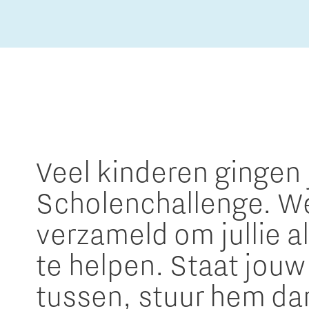
The Gate voor tech startups
Hoe bescherm ik mijn idee?
Brainport Networking Financials
Integrated Photonics
Veel kinderen gingen j
Scholenchallenge. W
verzameld om jullie a
te helpen. Staat jouw
tussen, stuur hem da