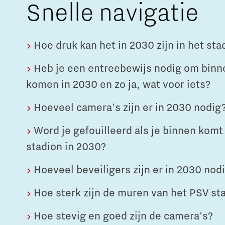
Talent Hub voor Werkgevers
Sociale Brainport Monitor
Snelle navigatie
Netcongestie in Brainport
Hulp bij belastingaangifte
Batterij-technologie en toepassingen
Hoe druk kan het in 2030 zijn in het sta
Waterstoftransitie voor schone energie
Regio Deal Brainport
Brainport Development
CO2 neutrale en circulaire industrie
Heb je een entreebewijs nodig om binn
Eindhoven
Studeren en ontwikkelen in
Digitalisering
Talent voor Semicon
komen in 2030 en zo ja, wat voor iets?
Werken bij Brainport Development
Opschalen van bestaande energie-innovaties en
Brainport
producten
Governance
1-op-1 adviesgesprek met een datacoach
Stichting Brainport
Hoeveel camera's zijn er in 2030 nodig
Ontmoet het team!
Neem plezier maken serieus!
Staatssteun
Cybersecurity
Raad van Commissarissen
Word je gefouilleerd als je binnen komt 
Studeren in Brainport Eindhoven
A. Onderscheidend voorzieningenaanbod
Cyber Weerbaarheidscentum Brainport
Jaarplannen en jaarverslagen
stadion in 2030?
Stagemogelijkheden in Brainport
B. Aantrekken en behouden van talent
Hoeveel beveiligers zijn er in 2030 nod
Additive Manufacturing
Brainport Development voor
Waar werken onze studententeams aan?
C. Innovaties met maatschappelijke impact
Ondernemers
Hoe sterk zijn de muren van het PSV st
Online game maakt je wegwijs in de
3D printen geoptimaliseerde productie
Brainportregio
Hoe stevig en goed zijn de camera's?
Een innovatief bedrijf starten