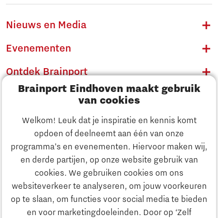
Nieuws en Media
Evenementen
Ontdek Brainport
Brainport Eindhoven maakt gebruik
Innovatie
van cookies
Ondernemen
Welkom! Leuk dat je inspiratie en kennis komt
opdoen of deelneemt aan één van onze
Onderwijs
programma’s en evenementen. Hiervoor maken wij,
Ontdek Brainport
en derde partijen, op onze website gebruik van
Maatschappelijk
cookies. We gebruiken cookies om ons
Innovatie
websiteverkeer te analyseren, om jouw voorkeuren
Strategie & Organisatie
op te slaan, om functies voor social media te bieden
Zoeken
en voor marketingdoeleinden. Door op ‘Zelf