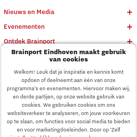
Nieuws en Media
Evenementen
Ontdek Brainport
Brainport Eindhoven maakt gebruik
Innovatie
van cookies
Ondernemen
Welkom! Leuk dat je inspiratie en kennis komt
opdoen of deelneemt aan één van onze
Onderwijs
programma’s en evenementen. Hiervoor maken wij,
Ontdek Brainport
en derde partijen, op onze website gebruik van
Maatschappelijk
cookies. We gebruiken cookies om ons
Innovatie
websiteverkeer te analyseren, om jouw voorkeuren
Strategie & Organisatie
op te slaan, om functies voor social media te bieden
Zoeken
en voor marketingdoeleinden. Door op ‘Zelf
Ondernemen