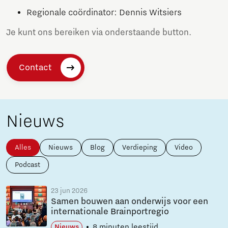
Regionale coördinator: Dennis Witsiers
Je kunt ons bereiken via onderstaande button.
Contact
Nieuws
Alles
Nieuws
Blog
Verdieping
Video
Podcast
23 jun 2026
Samen bouwen aan onderwijs voor een
internationale Brainportregio
8 minuten leestijd
Nieuws