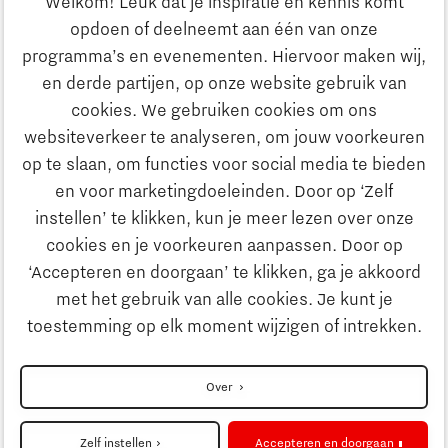
Welkom! Leuk dat je inspiratie en kennis komt
opdoen of deelneemt aan één van onze
Onderwijs
programma’s en evenementen. Hiervoor maken wij,
Ontdek Brainport
en derde partijen, op onze website gebruik van
Maatschappelijk
cookies. We gebruiken cookies om ons
Innovatie
websiteverkeer te analyseren, om jouw voorkeuren
Strategie & Organisatie
op te slaan, om functies voor social media te bieden
Zoeken
en voor marketingdoeleinden. Door op ‘Zelf
Ondernemen
instellen’ te klikken, kun je meer lezen over onze
Contact
cookies en je voorkeuren aanpassen. Door op
‘Accepteren en doorgaan’ te klikken, ga je akkoord
Onderwijs
Naar internationale website
met het gebruik van alle cookies. Je kunt je
toestemming op elk moment wijzigen of intrekken.
Maatschappelijk
Disclaimer
Over
Strategie & Organisatie
Privacyverklaring
Zelf instellen
Accepteren en doorgaan