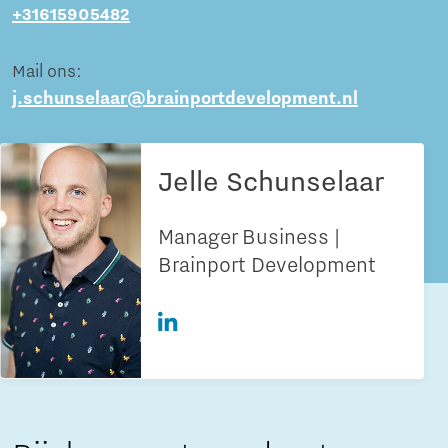
+31615905482
Mail ons:
j.schunselaar@brainportdevelopment.nl
Jelle Schunselaar
Manager Business |
Brainport Development