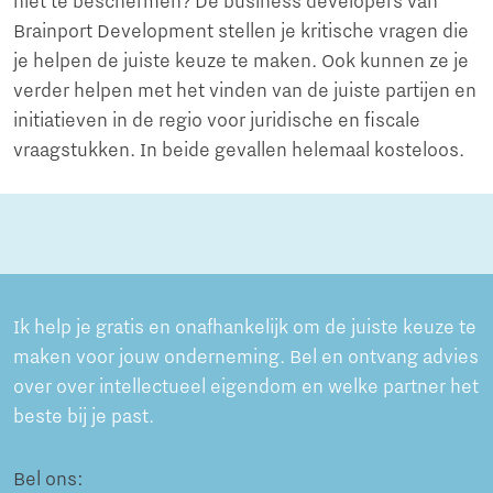
niet te beschermen? De business developers van
Brainport Development stellen je kritische vragen die
je helpen de juiste keuze te maken. Ook kunnen ze je
verder helpen met het vinden van de juiste partijen en
initiatieven in de regio voor juridische en fiscale
vraagstukken. In beide gevallen helemaal kosteloos.
Ik help je gratis en onafhankelijk om de juiste keuze te
maken voor jouw onderneming. Bel en ontvang advies
over over intellectueel eigendom en welke partner het
beste bij je past.
Bel ons: