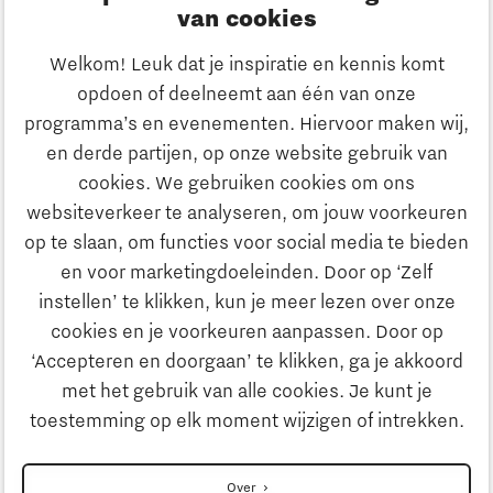
Innovatie
van cookies
Ondernemen
Welkom! Leuk dat je inspiratie en kennis komt
opdoen of deelneemt aan één van onze
Onderwijs
programma’s en evenementen. Hiervoor maken wij,
Ontdek Brainport
en derde partijen, op onze website gebruik van
Maatschappelijk
cookies. We gebruiken cookies om ons
Innovatie
websiteverkeer te analyseren, om jouw voorkeuren
Strategie & Organisatie
op te slaan, om functies voor social media te bieden
Zoeken
en voor marketingdoeleinden. Door op ‘Zelf
Ondernemen
instellen’ te klikken, kun je meer lezen over onze
Contact
cookies en je voorkeuren aanpassen. Door op
‘Accepteren en doorgaan’ te klikken, ga je akkoord
Onderwijs
Naar internationale website
met het gebruik van alle cookies. Je kunt je
toestemming op elk moment wijzigen of intrekken.
Maatschappelijk
Disclaimer
Over